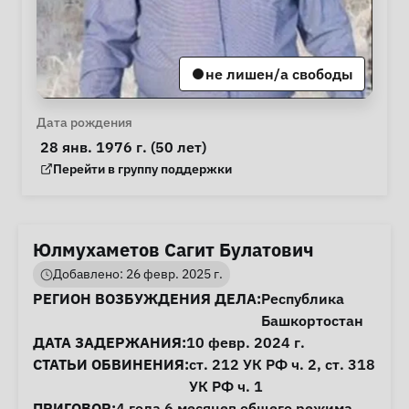
не лишен/а свободы
Личная информация
Дата рождения
 28 янв. 1976 г. (50 лет) 
Группа поддержки
Перейти в группу поддержки
Юлмухаметов Сагит Булатович
Добавлено: 26 февр. 2025 г.
Информация о деле
РЕГИОН ВОЗБУЖДЕНИЯ ДЕЛА:
Республика
Башкортостан
ДАТА ЗАДЕРЖАНИЯ:
10 февр. 2024 г.
СТАТЬИ ОБВИНЕНИЯ:
ст. 212
УК РФ ч. 2,
ст. 318
УК РФ ч. 1
ПРИГОВОР:
4 года 6 месяцев общего режима