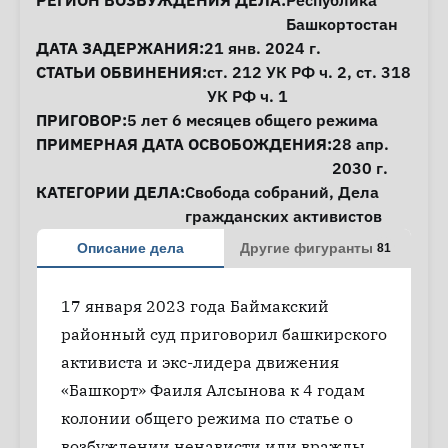
Информация о деле
РЕГИОН ВОЗБУЖДЕНИЯ ДЕЛА:
Республика
Башкортостан
ДАТА ЗАДЕРЖАНИЯ:
21 янв. 2024 г.
СТАТЬИ ОБВИНЕНИЯ:
ст. 212
УК РФ ч. 2,
ст. 318
УК РФ ч. 1
ПРИГОВОР:
5 лет 6 месяцев общего режима
ПРИМЕРНАЯ ДАТА ОСВОБОЖДЕНИЯ:
28 апр.
2030 г.
КАТЕГОРИИ ДЕЛА:
Свобода собраний
,
Дела
гражданских активистов
Описание дела
Другие фигуранты
81
17 января 2023 года Баймакский
районный суд приговорил башкирского
активиста и экс-лидера движения
«Башкорт» Фаиля Алсынова к 4 годам
колонии общего режима по статье о
возбуждении ненависти или вражды.