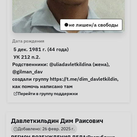
не лишен/а свободы
Личная информация
Дата рождения
 5 дек. 1981 г. (44 года) 
Примечания
 УК 212 п.2.

Родственники: @uliadavletkildina (жена), 
@gilman_dav

создали группу https://t.me/dim_davletkildin, 
как помочь написано там 
Группа поддержки
Перейти в группу поддержки
Давлеткильдин Дим Раисович
Добавлено: 26 февр. 2025 г.