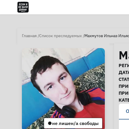
Главная
Список преследуемых
Махмутов Ильназ Илья
М
И
РЕГ
ДАТ
СТА
ПРИ
ПРИ
КАТ
О
не лишен/а свободы