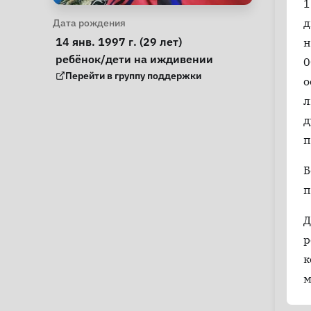
1
Личная информация
д
Дата рождения
 14 янв. 1997 г. (29 лет) 
н
Особые обстоятельства
ребёнок/дети на иждивении
0
Группа поддержки
Перейти в группу поддержки
о
л
д
п
Б
п
Д
р
к
м