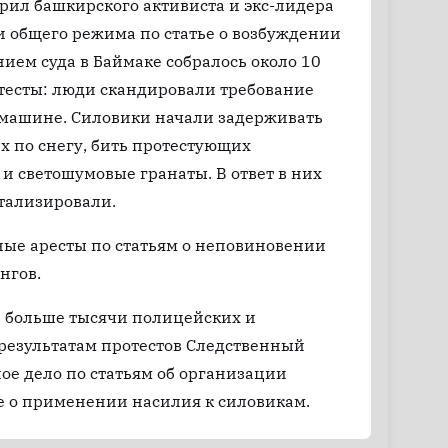
рил башкирского активиста и экс-лидера
 общего режима по статье о возбуждении
ием суда в Баймаке собралось около 10
тесты: люди скандировали требование
 машине. Силовики начали задерживать
х по снегу, бить протестующих
 светошумовые гранаты. В ответ в них
тализировали.
ные аресты по статьям о неповиновении
нгов.
и больше тысячи полицейских и
 результатам протестов Следственный
ое дело по статьям об организации
ье о применении насилия к силовикам.