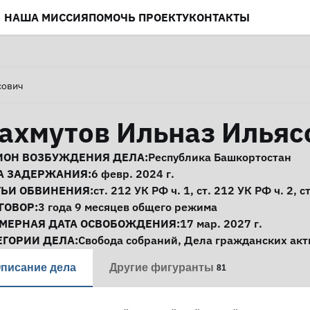
НАША МИССИЯ
ПОМОЧЬ ПРОЕКТУ
КОНТАКТЫ
сович
ахмутов Ильназ Ильяс
нформация о деле
ИОН ВОЗБУЖДЕНИЯ ДЕЛА:
Республика Башкортостан
А ЗАДЕРЖАНИЯ:
6 февр. 2024 г.
ТЬИ ОБВИНЕНИЯ:
ст. 212
УК РФ ч. 1,
ст. 212
УК РФ ч. 2,
с
ГОВОР:
3 года 9 месяцев общего режима
МЕРНАЯ ДАТА ОСВОБОЖДЕНИЯ:
17 мар. 2027 г.
ЕГОРИИ ДЕЛА:
Свобода собраний
,
Дела гражданских акт
писание дела
Другие фигуранты
81