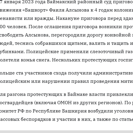
7 января 2023 года Баймакский районный суд пригово
вижения «Башкорт» Фаиля Алсынова к 4 годам колонии
енависти или вражды. Накануне приговора перед здан
00 человек. После оглашения приговора возникли про
свободить Алсынова, перегородили дорогу конвойной
юдей, теснись собравшихся щитами, валить и тащить и
убинками. Полицейские применили слезоточивый газ и
олетели комья снега. Нескольких протестующих госпи
ольше ста участников схода получили административ
олицейским или нарушении правил проведения мити
ля разгона протестующих в Баймаке власти привлекл
осгвардейцев (включая ОМОН из других регионов). По
омитет РФ по Республике Башкирия возбудили уголовн
ассовых беспорядков и участии в них, а также по стат