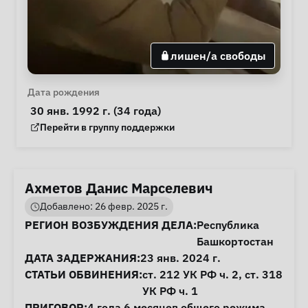
лишен/а свободы
Личная информация
Дата рождения
 30 янв. 1992 г. (34 года) 
Группа поддержки
Перейти в группу поддержки
Ахметов Данис Марселевич
Добавлено: 26 февр. 2025 г.
Информация о деле
РЕГИОН ВОЗБУЖДЕНИЯ ДЕЛА:
Республика
Башкортостан
ДАТА ЗАДЕРЖАНИЯ:
23 янв. 2024 г.
СТАТЬИ ОБВИНЕНИЯ:
ст. 212
УК РФ ч. 2,
ст. 318
УК РФ ч. 1
ПРИГОВОР:
4 года 6 месяцев общего режима