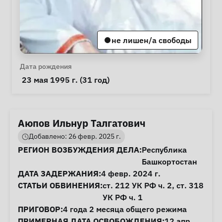
не лишен/а свободы
Личная информация
Дата рождения
 23 мая 1995 г. (31 год) 
Аюпов Ильнур Талгатович
Добавлено: 26 февр. 2025 г.
Информация о деле
РЕГИОН ВОЗБУЖДЕНИЯ ДЕЛА:
Республика
Башкортостан
ДАТА ЗАДЕРЖАНИЯ:
4 февр. 2024 г.
СТАТЬИ ОБВИНЕНИЯ:
ст. 212
УК РФ ч. 2,
ст. 318
УК РФ ч. 1
ПРИГОВОР:
4 года 2 месяца общего режима
ПРИМЕРНАЯ ДАТА ОСВОБОЖДЕНИЯ:
12 апр.