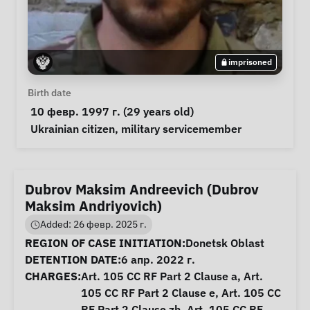
imprisoned
Personal Information
Birth date
 10 февр. 1997 г. (29 years old) 
Special circumstances
Ukrainian citizen
, 
military servicemember
Dubrov Maksim Andreevich (Dubrov
Maksim Andriyovich)
Added: 26 февр. 2025 г.
Case Information
REGION OF CASE INITIATION:
Donetsk Oblast
DETENTION DATE:
6 апр. 2022 г.
CHARGES:
Art. 105 CC RF Part 2 Clause a, Art.
105 CC RF Part 2 Clause e, Art. 105 CC
RF Part 2 Clause zh, Art. 105 CC RF