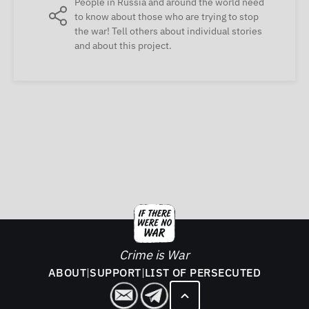
People in Russia and around the world need
to know about those who are trying to stop
the war! Tell others about individual stories
and about this project.
Crime is War
ABOUT
|
SUPPORT
|
LIST OF PERSECUTED