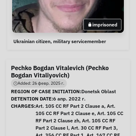
imprisoned
Personal Information
Special circumstances
Ukrainian citizen
, 
military servicemember
Pechko Bogdan Vitalevich (Pechko
Bogdan Vitaliyovich)
Added: 26 февр. 2025 г.
Case Information
REGION OF CASE INITIATION:
Donetsk Oblast
DETENTION DATE:
6 апр. 2022 г.
CHARGES:
Art. 105 CC RF Part 2 Clause a, Art.
105 CC RF Part 2 Clause e, Art. 105 CC
RF Part 2 Clause zh, Art. 105 CC RF
Part 2 Clause l, Art. 30 CC RF Part 3,
Art. 356 CC RF Part 1, Art. 167 CC RF