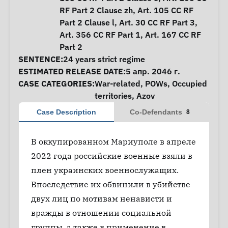
RF Part 2 Clause zh, Art. 105 CC RF
Part 2 Clause l, Art. 30 CC RF Part 3,
Art. 356 CC RF Part 1, Art. 167 CC RF
Part 2
SENTENCE:
24 years strict regime
ESTIMATED RELEASE DATE:
5 апр. 2046 г.
CASE CATEGORIES:
War-related
,
POWs
,
Occupied
territories
,
Azov
Case Description
Co-Defendants
8
В оккупированном Мариуполе в апреле
2022 года российские военные взяли в
плен украинских военнослужащих.
Впоследствие их обвинили в убийстве
двух лиц по мотивам ненависти и
вражды в отношении социальной
группы, а также в применение в