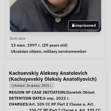
imprisoned
Personal Information
Birth date
 13 июл. 1997 г. (29 years old) 
Special circumstances
Ukrainian citizen
, 
military servicemember
Kachuevskiy Aleksey Anatolevich
(Kachuyevskiy Oleksiy Anatoliyovich)
Added: 26 февр. 2025 г.
Case Information
REGION OF CASE INITIATION:
Donetsk Oblast
DETENTION DATE:
6 апр. 2022 г.
CHARGES:
Art. 105 CC RF Part 2 Clause a, Art.
105 CC RF Part 2 Clause e, Art. 105 CC