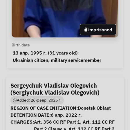
imprisoned
Personal Information
Birth date
 13 апр. 1995 г. (31 years old) 
Special circumstances
Ukrainian citizen
, 
military servicemember
Sergeychuk Vladislav Olegovich
(Sergiychuk Vladislav Olegovich)
Added: 26 февр. 2025 г.
Case Information
REGION OF CASE INITIATION:
Donetsk Oblast
DETENTION DATE:
6 апр. 2022 г.
CHARGES:
Art. 356 CC RF Part 1, Art. 112 CC RF
Part 2 Clause v, Art. 112 CC RF Part 2