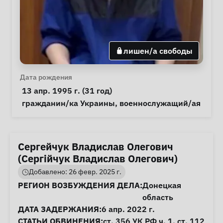
лишен/а свободы
Личная информация
Дата рождения
 13 апр. 1995 г. (31 год) 
Особые обстоятельства
гражданин/ка Украины
, 
военнослужащий/ая
Сергейчук Владислав Олегович
(Сергійчук Владислав Олегович)
Добавлено: 26 февр. 2025 г.
Информация о деле
РЕГИОН ВОЗБУЖДЕНИЯ ДЕЛА:
Донецкая
область
ДАТА ЗАДЕРЖАНИЯ:
6 апр. 2022 г.
СТАТЬИ ОБВИНЕНИЯ:
ст. 356
УК РФ ч. 1,
ст. 112