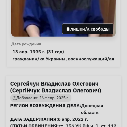
лишен/а свободы
Личная информация
Дата рождения
 13 апр. 1995 г. (31 год) 
Особые обстоятельства
гражданин/ка Украины
, 
военнослужащий/ая
Сергейчук Владислав Олегович
(Сергійчук Владислав Олегович)
Добавлено: 26 февр. 2025 г.
Информация о деле
РЕГИОН ВОЗБУЖДЕНИЯ ДЕЛА:
Донецкая
область
ДАТА ЗАДЕРЖАНИЯ:
6 апр. 2022 г.
СТАТЬИ ОБВИНЕНИЯ:
ст. 356
УК РФ ч. 1,
ст. 112