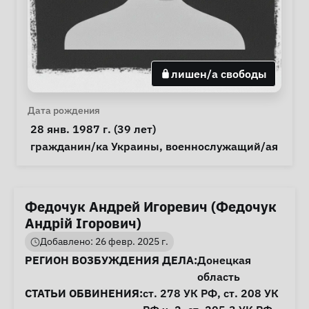
лишен/а свободы
Личная информация
Дата рождения
 28 янв. 1987 г. (39 лет) 
Особые обстоятельства
гражданин/ка Украины
, 
военнослужащий/ая
Федочук Андрей Игоревич (Федочук
Андрій Ігорович)
Добавлено: 26 февр. 2025 г.
Информация о деле
РЕГИОН ВОЗБУЖДЕНИЯ ДЕЛА:
Донецкая
область
СТАТЬИ ОБВИНЕНИЯ:
ст. 278
УК РФ,
ст. 208
УК