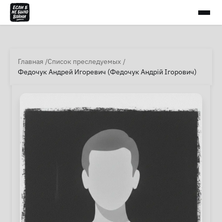
Главная
Список преследуемых
Федочук Андрей Игоревич (Федочук Андрій Ігорович)