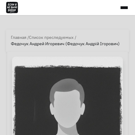
Главная
Список преследуемых
Федочук Андрей Игоревич (Федочук Андрій Ігорович)