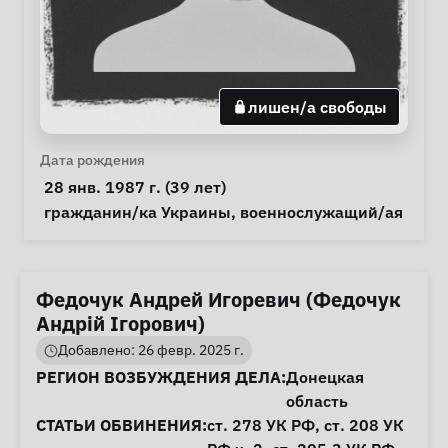
лишен/а свободы
Личная информация
Дата рождения
 28 янв. 1987 г. (39 лет) 
Особые обстоятельства
гражданин/ка Украины
, 
военнослужащий/ая
Федочук Андрей Игоревич (Федочук
Андрій Ігорович)
Добавлено: 26 февр. 2025 г.
Информация о деле
РЕГИОН ВОЗБУЖДЕНИЯ ДЕЛА:
Донецкая
область
СТАТЬИ ОБВИНЕНИЯ:
ст. 278
УК РФ,
ст. 208
УК