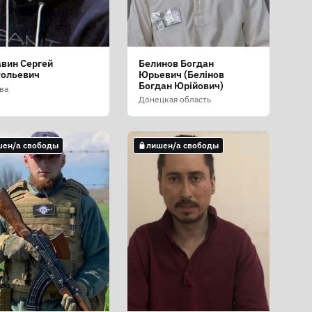
вин Сергей
Белинов Богдан
тольевич
Юрьевич (Белінов
Богдан Юрійович)
ва
Донецкая область
шен/а свободы
лишен/а свободы