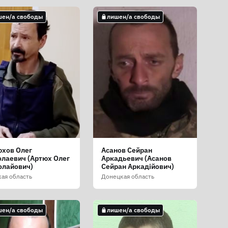
шен/а свободы
лишен/а свободы
юхов Олег
Асанов Сейран
лаевич (Артюх Олег
Аркадьевич (Асанов
олайович)
Сейран Аркадійович)
кая область
Донецкая область
шен/а свободы
лишен/а свободы