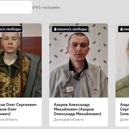
495
человек
н/а свободы
лишен/а свободы
ли
ов Олег Сергеевич
Азаров Александр
Алд
ков Олег
Михайлович (Азаров
Серг
йович)
Олександр Михайлович)
Ілля
ая область
Донецкая область
Доне