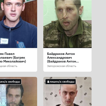
як Павел
Байдраков Антон
лаевич (Багряк
Александрович
ло Миколайович)
(Байдраков Антон
Олександрович)
цкая область
Запорожская область
шен/а свободы
лишен/а свободы