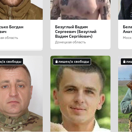
сько Богдан
Безуглый Вадим
Бела
нов Ярослав
вич
Сергеевич (Безуглий
Ана
андрович
Вадим Сергійович)
енов Ярослав
ая область
Моск
андрович)
Донецкая область
ая область
н/а свободы
лишен/а свободы
ли
н/а свободы