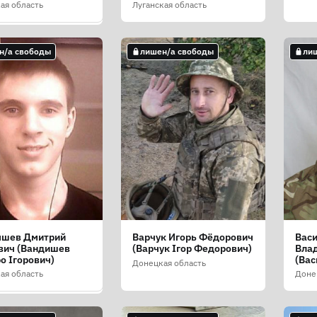
ая область
Луганская область
н/а свободы
лишен/а свободы
ли
н/а свободы
шев Дмитрий
Варчук Игорь Фёдорович
Васи
кин Геннадий
вич (Вандишев
(Варчук Ігор Федорович)
Вла
дьевич (Бибочкін
о Ігорович)
(Вас
дій Геннадійович)
Донецкая область
Вол
ая область
Доне
ая область