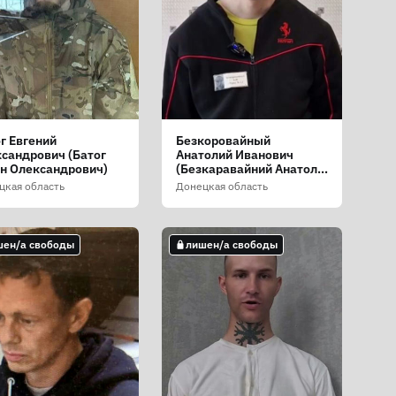
г Евгений
Безкоровайный
сандрович (Батог
Анатолий Иванович
н Олександрович)
(Безкаравайний Анатолій
Іванович)
цкая область
Донецкая область
шен/а свободы
лишен/а свободы