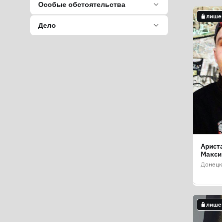
Особые обстоятельства
лише
лише
Дело
Арист
Ардел
Макси
Влади
(Арде
Донецк
Волод
Донецк
лише
лише