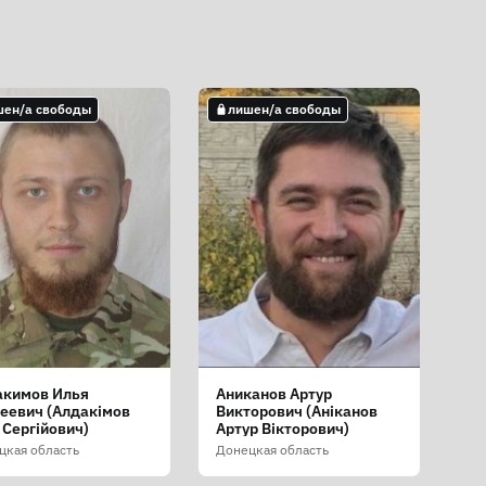
шен/а свободы
лишен/а свободы
акимов Илья
Аниканов Артур
еевич (Алдакімов
Викторович (Аніканов
 Сергійович)
Артур Вікторович)
цкая область
Донецкая область