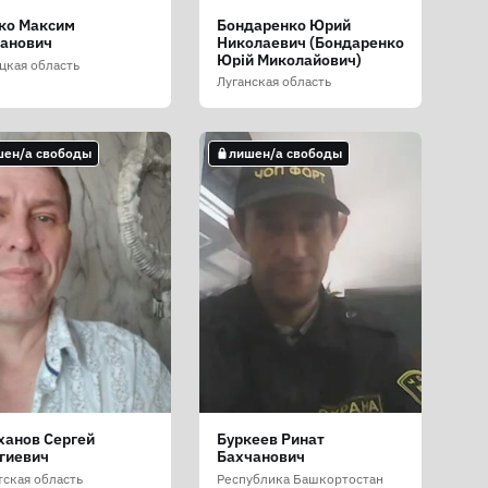
ко Максим
Бондаренко Юрий
ланович
Николаевич (Бондаренко
Юрій Миколайович)
цкая область
Луганская область
шен/а свободы
лишен/а свободы
ханов Сергей
Буркеев Ринат
гиевич
Бахчанович
тская область
Республика Башкортостан