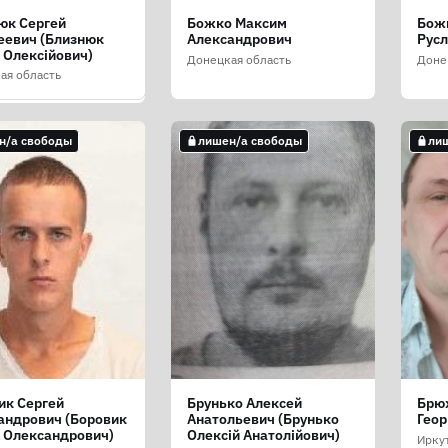
юк Сергей
Божко Максим
Бож
нко Иван
еевич (Близнюк
Александрович
Рус
дович (Блаженко
 Олексійович)
Едуардович)
Донецкая область
Доне
ая область
ая область
н/а свободы
лишен/а свободы
ли
н/а свободы
ик Сергей
Брунько Алексей
Брю
ов Ян Артурович
андрович (Боровик
Анатольевич (Брунько
Геор
ика Саха (Якутия)
й Олександрович)
Олексій Анатолійович)
Ирку