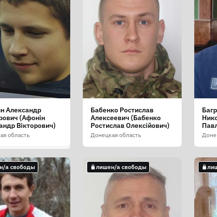
н Александр
Бабенко Ростислав
Багр
н Роман Игоревич
рович (Афонін
Алексеевич (Бабенко
Нико
ан Роман Ігорович)
андр Вікторович)
Ростислав Олексійович)
Пав
ая область
ая область
Донецкая область
Доне
н/а свободы
лишен/а свободы
ли
н/а свободы