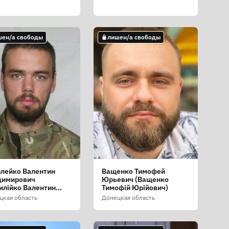
шен/а свободы
лишен/а свободы
лейко Валентин
Ващенко Тимофей
димирович
Юрьевич (Ващенко
илійко Валентин
Тимофій Юрійович)
одимирович)
цкая область
Донецкая область