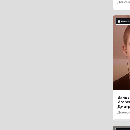
Донецк
лише
лише
Ванды
Быбоч
Игоре
Генна
Дмитр
Генна
Донецк
Донецк