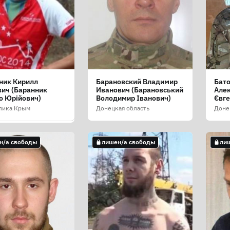
ник Кирилл
Барановский Владимир
Бато
ков Роман
ич (Баранник
Иванович (Барановський
Алек
андрович
о Юрійович)
Володимир Іванович)
Євге
іков Роман
андрович)
лика Крым
Донецкая область
Доне
ая область
н/а свободы
лишен/а свободы
ли
н/а свободы