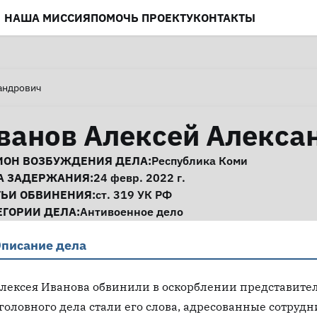
НАША МИССИЯ
ПОМОЧЬ ПРОЕКТУ
КОНТАКТЫ
андрович
ванов Алексей Алекса
нформация о деле
ИОН ВОЗБУЖДЕНИЯ ДЕЛА:
Республика Коми
А ЗАДЕРЖАНИЯ:
24 февр. 2022 г.
ТЬИ ОБВИНЕНИЯ:
ст. 319
УК РФ
ЕГОРИИ ДЕЛА:
Антивоенное дело
писание дела
лексея Иванова обвинили в оскорблении представител
головного дела стали его слова, адресованные сотруд