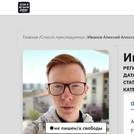
Главная
Список преследуемых
Иванов Алексей Алекс
И
И
РЕГ
ДАТ
СТА
КАТ
О
А
не лишен/а свободы
у