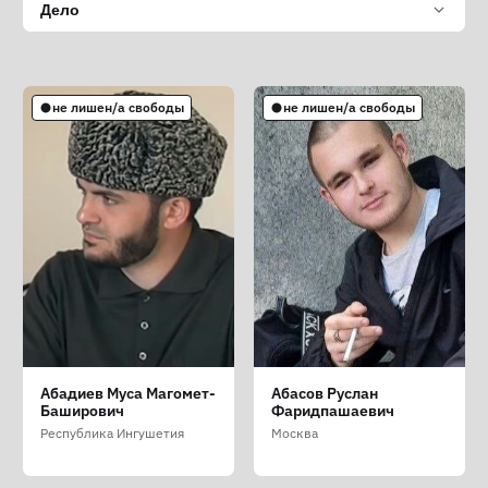
Дело
не лишен/а свободы
не лишен/а свободы
Абадиев Муса Магомет-
Абасов Руслан
Баширович
Фаридпашаевич
Республика Ингушетия
Москва