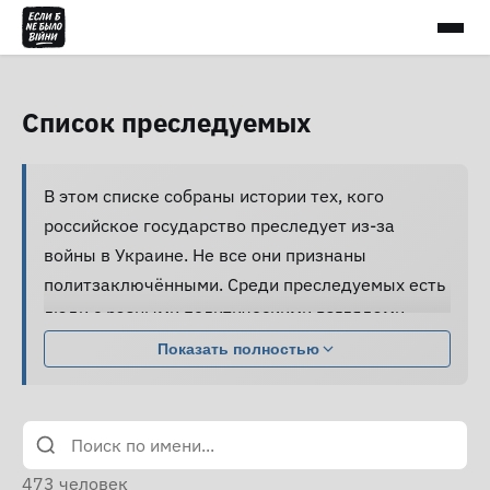
Список преследуемых
В этом списке собраны истории тех, кого
российское государство преследует из-за
войны в Украине. Не все они признаны
политзаключёнными. Среди преследуемых есть
люди с разными политическими взглядами,
совершившие разные поступки.
Показать полностью
Большинство из них подвергаются давлению,
жестокому обращению и пыткам, принуждаются
к признанию вины и не получают нормальной
юридической помощи, а правозащитники не
473
человек