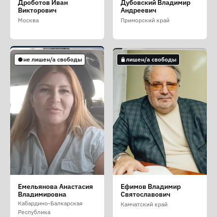
Демидов Илья
Дмитриев Алексей
Дроботов Иван
Дубовский Владимир
Сергеевич
Анатольевич
Владимирович
Викторович
Андреевич
Липецкая область
Владимирская область
Республика Башкортостан
Москва
Приморский край
не лишен/а свободы
не лишен/а свободы
лишен/а свободы
не лишен/а свободы
лишен/а свободы
Долгих Антон
Евдокимов Антон
Егерева Дарья
Емельянова Анастасия
Ефимов Владимир
Витальевич
Игоревич
Анатольевна
Владимировна
Святославович
Кировская область
Москва
Томская область
Кабардино-Балкарская
Камчатский край
Республика