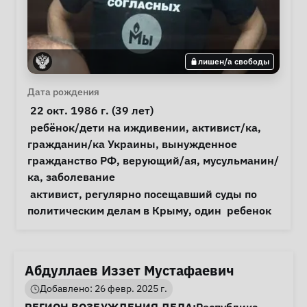
лишен/а свободы
Личная информация
Дата рождения
 22 окт. 1986 г. (39 лет) 
Особые обстоятельства
ребёнок/дети на иждивении
, 
активист/ка
, 
гражданин/ка Украины
, 
вынужденное 
гражданство РФ
, 
верующий/ая
, 
мусульманин/
ка
, 
заболевание
Примечания
 активист, регулярно посещавший суды по 
политическим делам в Крыму, один  ребенок 
Абдуллаев Иззет Мустафаевич
Добавлено: 26 февр. 2025 г.