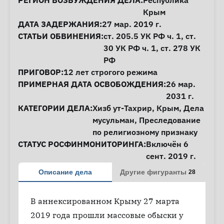
Информация о деле
РЕГИОН ВОЗБУЖДЕНИЯ ДЕЛА:
Республика
Крым
ДАТА ЗАДЕРЖАНИЯ:
27 мар. 2019 г.
СТАТЬИ ОБВИНЕНИЯ:
ст. 205.5
УК РФ ч. 1,
ст.
30
УК РФ ч. 1,
ст. 278
УК
РФ
ПРИГОВОР:
12 лет строгого режима
ПРИМЕРНАЯ ДАТА ОСВОБОЖДЕНИЯ:
26 мар.
2031 г.
КАТЕГОРИИ ДЕЛА:
Хизб ут-Тахрир
,
Крым
,
Дела
мусульман
,
Преследование
по религиозному признаку
СТАТУС РОСФИНМОНИТОРИНГА:
Включён 6
сент. 2019 г.
Описание дела
Другие фигуранты
28
В аннексированном Крыму 27 марта
2019 года прошли массовые обыски у