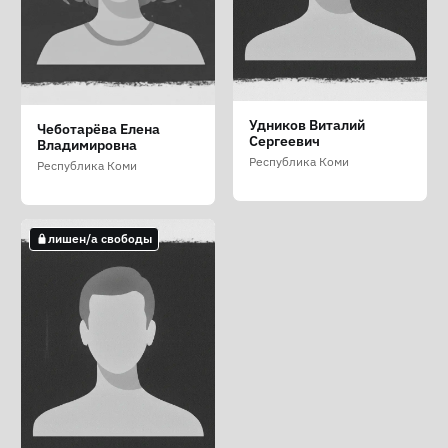
Россохин Вячеслав
Стрекаловский Егор
Удников Виталий
Чеботарёва Елена
Вадимович
Павлович
Сергеевич
Владимировна
Республика Коми
Республика Коми
Республика Коми
Республика Коми
лишен/а свободы