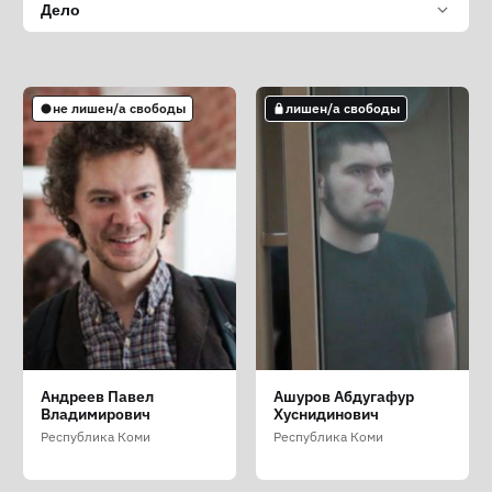
Дело
не лишен/а свободы
лишен/а свободы
Андреев Павел
Ашуров Абдугафур
Владимирович
Хуснидинович
Республика Коми
Республика Коми