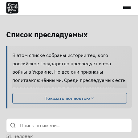
Список преследуемых
В этом списке собраны истории тех, кого
российское государство преследует из-за
войны в Украине. Не все они признаны
политзаключёнными. Среди преследуемых есть
люди с разными политическими взглядами,
совершившие разные поступки.
Показать полностью
Большинство из них подвергаются давлению,
жестокому обращению и пыткам, принуждаются
к признанию вины и не получают нормальной
юридической помощи, а правозащитники не
51
человек