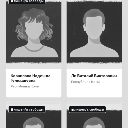
лишен/а свободы
Борисевич Дмитрий
Григорец Сергей
Дроздов Павел
Корнилова Надежда
Ли Виталий Викторович
Анатольевич
Владимирович
Владимирович
Геннадьевна
Республика Коми
Республика Коми
Республика Коми
Республика Коми
Республика Коми
лишен/а свободы
не лишен/а свободы
лишен/а свободы
лишен/а свободы
лишен/а свободы