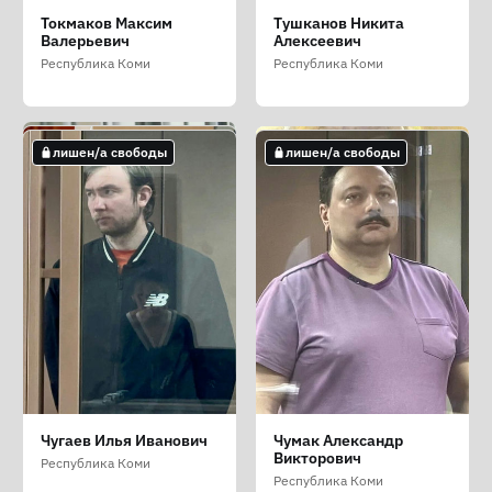
Павлюченко Дмитрий
Семёнов Алексей
Соловьёва Елена
Токмаков Максим
Тушканов Никита
Сергеевич
Витальевич (Панчоха)
Анатольевна
Валерьевич
Алексеевич
Республика Коми
Республика Коми
Республика Коми
Республика Коми
Республика Коми
лишен/а свободы
лишен/а свободы
лишен/а свободы
лишен/а свободы
лишен/а свободы
Сухарев Тимофей
Тырон Игорь Борисович
Фарафонов Николай
Чугаев Илья Иванович
Чумак Александр
Олегович
Николаевич
Викторович
Республика Коми
Республика Коми
Республика Коми
Республика Коми
Республика Коми