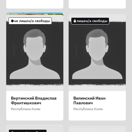
не лишен/а свободы
лишен/а свободы
лишен/а свободы
не лишен/а свободы
лишен/а свободы
Чернышева Дарья
Якуненко Кристина
Анфалов Андрей
Вертинский Владислав
Вилинский Иван
Владимировна
Владимировна
Викторович
Франтишкович
Павлович
Республика Коми
Республика Коми
Нижегородская область
Республика Коми
Республика Коми
лишен/а свободы