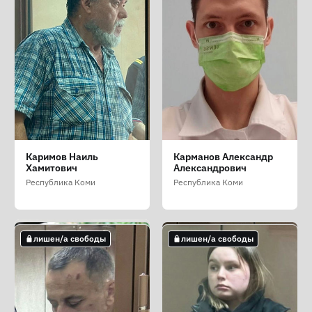
Задорожный Василий
Игушев Никита
Кагарлицкий Борис
Каримов Наиль
Карманов Александр
Дмитриевич
Витальевич
Юльевич
Хамитович
Александрович
Республика Коми
Республика Коми
Республика Коми
Республика Коми
Республика Коми
лишен/а свободы
лишен/а свободы
лишен/а свободы
лишен/а свободы
лишен/а свободы