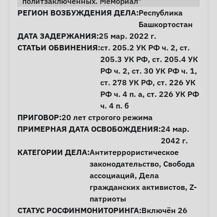
политзаключённых. Мемориал"
Информация о деле
РЕГИОН ВОЗБУЖДЕНИЯ ДЕЛА:
Республика
Башкортостан
ДАТА ЗАДЕРЖАНИЯ:
25 мар. 2022 г.
СТАТЬИ ОБВИНЕНИЯ:
ст. 205.2
УК РФ ч. 2,
ст.
205.3
УК РФ,
ст. 205.4
УК
РФ ч. 2,
ст. 30
УК РФ ч. 1,
ст. 278
УК РФ,
ст. 226
УК
РФ ч. 4 п. а,
ст. 226
УК РФ
ч. 4 п. б
ПРИГОВОР:
20 лет строгого режима
ПРИМЕРНАЯ ДАТА ОСВОБОЖДЕНИЯ:
24 мар.
2042 г.
КАТЕГОРИИ ДЕЛА:
Антитеррористическое
законодательство
,
Свобода
ассоциаций
,
Дела
гражданских активистов
,
Z-
патриоты
СТАТУС РОСФИНМОНИТОРИНГА:
Включён 26