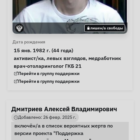
лишен/а свободы
Личная информация
Дата рождения
 15 янв. 1982 г. (44 года) 
Особые обстоятельства
активист/ка
, 
левых взглядов
, 
медработник
Примечания
 врач-отоларинголог ГКБ 21 
Группа поддержки
Перейти в группу поддержки
Группа поддержки
Перейти в группу поддержки
Дмитриев Алексей Владимирович
Добавлено: 26 февр. 2025 г.
включён/а в список вероятных жертв по
версии проекта "Поддержка