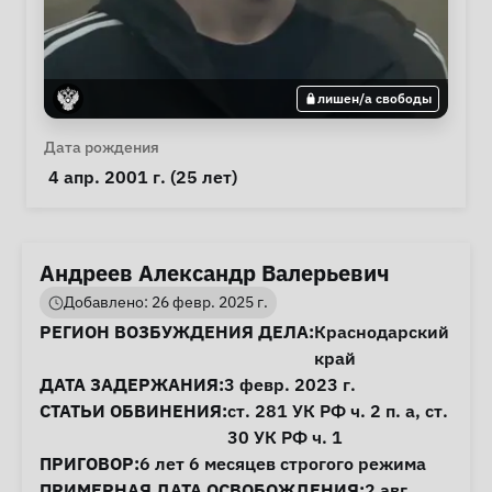
лишен/а свободы
Личная информация
Дата рождения
 4 апр. 2001 г. (25 лет) 
Андреев Александр Валерьевич
Добавлено: 26 февр. 2025 г.
Информация о деле
РЕГИОН ВОЗБУЖДЕНИЯ ДЕЛА:
Краснодарский
край
ДАТА ЗАДЕРЖАНИЯ:
3 февр. 2023 г.
СТАТЬИ ОБВИНЕНИЯ:
ст. 281
УК РФ ч. 2 п. а,
ст.
30
УК РФ ч. 1
ПРИГОВОР:
6 лет 6 месяцев строгого режима
ПРИМЕРНАЯ ДАТА ОСВОБОЖДЕНИЯ:
2 авг.