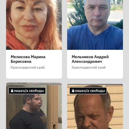
Лисовский Станислав
Любченков Пётр
Малявин Леонид
Мелихова Марина
Мельников Андрей
Иванович
Павлович
Владимирович
Борисовна
Александрович
Краснодарский край
Краснодарский край
Краснодарский край
Краснодарский край
Краснодарский край
не лишен/а свободы
лишен/а свободы
лишен/а свободы
лишен/а свободы
лишен/а свободы