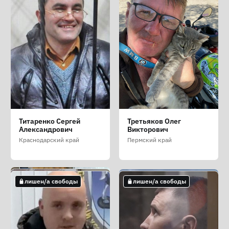
Симонов Семён
Степанов Олег
Суханов Ярослав
Титаренко Сергей
Третьяков Олег
Леонидович
Евгеньевич
Андреевич
Александрович
Викторович
Краснодарский край
Краснодарский край
Республика Крым
Краснодарский край
Пермский край
лишен/а свободы
не лишен/а свободы
лишен/а свободы
лишен/а свободы
лишен/а свободы