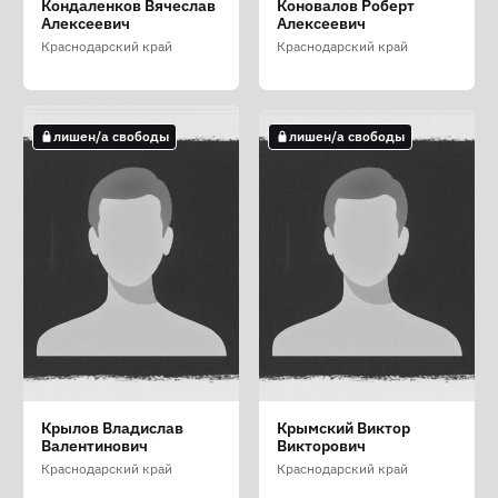
Ковалёв Илья
Койчин Дамир
Кондаленков Вячеслав
Коновалов Роберт
Ованесович
Анатольевич
Витальевич
Алексеевич
Алексеевич
Краснодарский край
Краснодарский край
Краснодарский край
Краснодарский край
Краснодарский край
лишен/а свободы
не лишен/а свободы
не лишен/а свободы
лишен/а свободы
лишен/а свободы
Комков Михаил
Конусов Давид
Кошелева Виктория
Крылов Владислав
Крымский Виктор
Александрович
Аббазович
Николаевна
Валентинович
Викторович
Краснодарский край
Краснодарский край
Краснодарский край
Краснодарский край
Краснодарский край