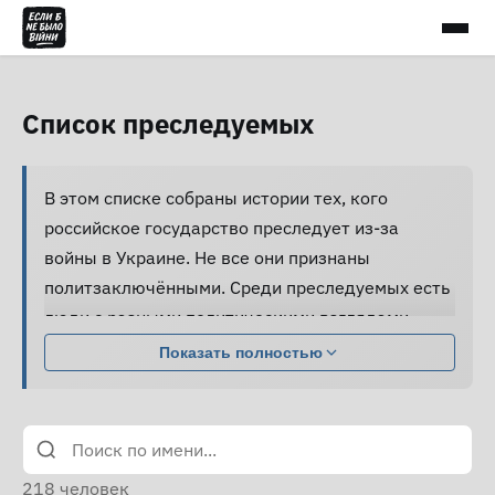
Список преследуемых
В этом списке собраны истории тех, кого
российское государство преследует из-за
войны в Украине. Не все они признаны
политзаключёнными. Среди преследуемых есть
люди с разными политическими взглядами,
совершившие разные поступки.
Показать полностью
Большинство из них подвергаются давлению,
жестокому обращению и пыткам, принуждаются
к признанию вины и не получают нормальной
юридической помощи, а правозащитники не
218
человек