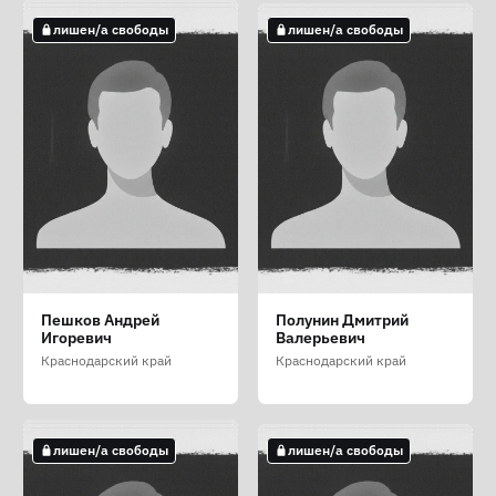
не лишен/а свободы
лишен/а свободы
лишен/а свободы
лишен/а свободы
лишен/а свободы
Остапчук Роман
Панков Алексей
Патанин Богдан
Пешков Андрей
Полунин Дмитрий
Владимирович
Алексеевич
Игоревич
Игоревич
Валерьевич
Краснодарский край
Краснодарский край
Краснодарский край
Краснодарский край
Краснодарский край
не лишен/а свободы
лишен/а свободы
лишен/а свободы
лишен/а свободы
лишен/а свободы