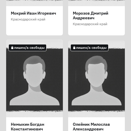
Марахин Александр
Медведев Пётр
Мирошников Андрей
Мокрий Иван Игоревич
Морозов Дмитрий
Александрович
Евгеньевич
Валерьевич
Андреевич
Краснодарский край
Краснодарский край
Краснодарский край
Краснодарский край
Краснодарский край
лишен/а свободы
лишен/а свободы
лишен/а свободы
лишен/а свободы
лишен/а свободы
Михуля Ярослав
Насонов Владимир
Наумов Михаил
Немыкин Богдан
Олейник Милослав
Альбертович
Геннадьевич
Олегович
Константинович
Александрович