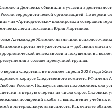
итенко и Демченко обвинили в участии в деятельнос
 России террористической организацией. По версии сл
ица» из «Артподготовки» планировали совершить терак
емченко легли показания Юрия Мартьянов.
озже Александре Житенко назначили психолого-психи
бвинение против неё ужесточили — добавили статьи 
еррористической деятельности и покушении на вовле
реступления в составе преступной группы.
о версии следствия, не позднее апреля 2023 года Жи
адетском корпусе Следственного комитета РФ имени А
Свобода России». Пользуясь своим положением, она у
адетами, в первую очередь из числа сирот. Силовики у
енежных поощрений якобы за выполнение учебных и т
етей в материальную зависимость. Как считает обвине