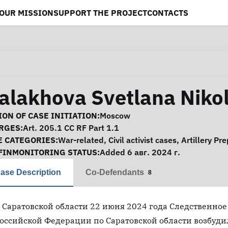
OUR MISSION
SUPPORT THE PROJECT
CONTACTS
alakhova Svetlana Niko
se Information
ON OF CASE INITIATION:
Moscow
RGES:
Art. 205.1 CC RF Part 1.1
E CATEGORIES:
War-related
,
Civil activist cases
,
Artillery Pr
FINMONITORING STATUS:
Added 6 авг. 2024 г.
ase Description
Co-Defendants
8
 Саратовской области 22 июня 2024 года Следственно
оссийской Федерации по Саратовской области возбудил