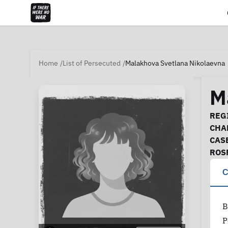
Home
List of Persecuted
Malakhova Svetlana Nikolaevna
M
Ca
REGI
CHA
CAS
ROS
C
В
Р