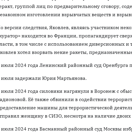
еракт, группой лиц по предварительному сговору, сод
езаконном изготовлении взрывчатых веществ и взрыв
о версии следствия, Яковлев, являясь участником нек
куратор» находится во Франции, пропагандирует све
ласти, в том числе с использованием диверсионных и т
ковлев хотел взорвать некие ракеты, предназначенные
 июля 2024 года Ленинский районный суд Оренбурга 
 июля задержали Юрия Мартьянова.
 июля 2024 года силовики нагрянули в Воронеж с обыс
адионовой. Её также обвинили в содействии террорис
редоставление машины для террористической деятельн
тправил женщину в СИЗО, несмотря на наличие двоих д
 июля 2024 года Басманный районный суд Москвы избр