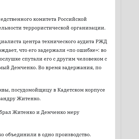
ледственного комитета Российской
тельности террористической организации.
циалиста центра технического аудита РЖД
ждает, что его задержали «по ошибке»: во
слушке спутали его с другим человеком с
мый Демченко. Во время задержания, по
квы, посудомойщицу в Кадетском корпусе
сандру Житенко.
брал Житенко и Демченко меру
о объединили в одно производство.