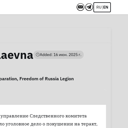
|
RU
EN
laevna
Added: 16 июн. 2025 г.
eparation
,
Freedom of Russia Legion
е управление Следственного комитета
о уголовное дело о покушении на теракт,