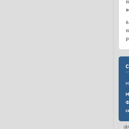
п
в
6
п
р
C
M
М
Ф
с