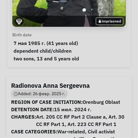
imprisoned
Personal Information
Birth date
 7 мая 1985 г. (41 years old) 
Special circumstances
dependent child/children
Notes
 two sons, 13 and 5 years old 
Radionova Anna Sergeevna
Added: 26 февр. 2025 г.
Case Information
REGION OF CASE INITIATION:
Orenburg Oblast
DETENTION DATE:
15 июл. 2024 г.
CHARGES:
Art. 205 CC RF Part 2 Clause a, Art. 30
CC RF Part 1, Art. 223 CC RF Part 1
CASE CATEGORIES:
War-related
,
Civil activist