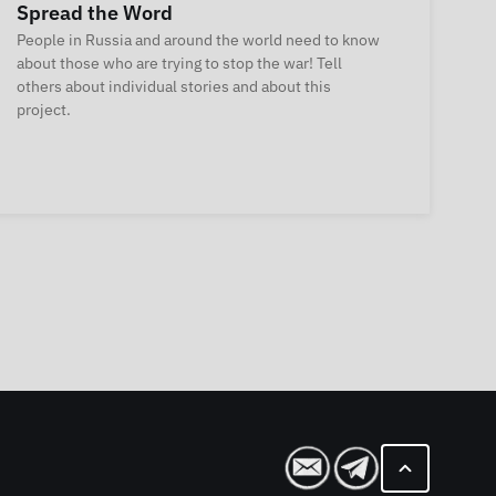
Spread the Word
People in Russia and around the world need to know
about those who are trying to stop the war! Tell
others about individual stories and about this
project.