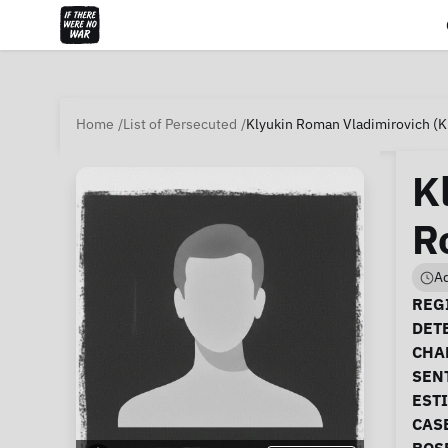
Home
List of Persecuted
Klyukin Roman Vladimirovich (K
K
R
Ad
Ca
REGI
DET
CHA
SEN
EST
CAS