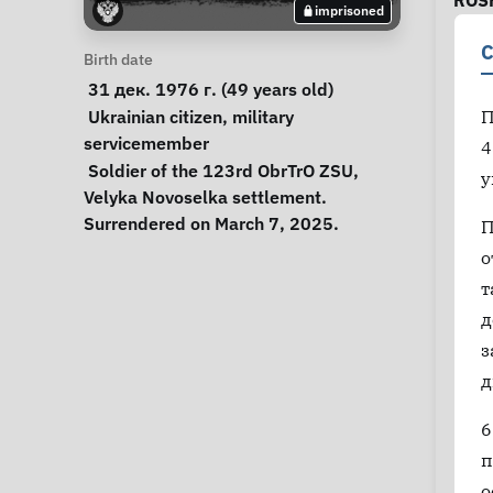
ROS
imprisoned
C
Personal Information
Birth date
 31 дек. 1976 г. (49 years old) 
Special circumstances
Ukrainian citizen
, 
military 
П
servicemember
4
Notes
 Soldier of the 123rd ObrTrO ZSU, 
у
Velyka Novoselka settlement. 
Surrendered on March 7, 2025. 
П
о
т
д
з
д
6
п
о