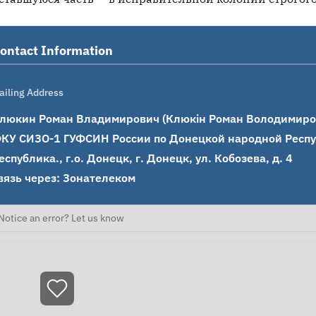
ontact Information
ailing Address
люкин Роман Владимирович (Клюкін Роман Володимирови
КУ СИЗО-1 ГУФСИН России по Донецкой народной Респуб
еспублика., г.о. Донецк, г. Донецк, ул. Кобозева, д. 4

вязь через: Зонателеком
Notice an error? Let us know