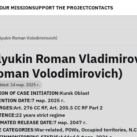
OUR MISSION
SUPPORT THE PROJECT
CONTACTS
lyukin Roman Volodimirovich)
lyukin Roman Vladimirov
oman Volodimirovich)
ded: 14 мар. 2025 г.
se Information
ON OF CASE INITIATION:
Kursk Oblast
ENTION DATE:
7 мар. 2025 г.
RGES:
Art. 276 CC RF, Art. 205.5 CC RF Part 2
TENCE:
22 years strict regime
IMATED RELEASE DATE:
7 мар. 2047 г.
E CATEGORIES:
War-related
,
POWs
,
Occupied territories
,
N.C