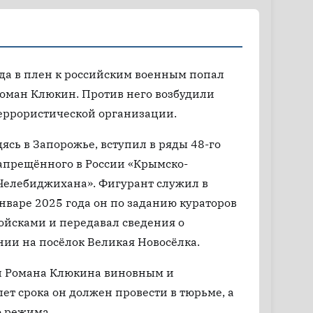
да в плен к российским военным попал
оман Клюкин. Против него возбудили
террористической организации.
дясь в Запорожье, вступил в ряды 48-го
запрещённого в России «Крымско-
 Челебиджихана». Фигурант служил в
январе 2025 года он по заданию кураторов
йсками и передавал сведения о
ии на посёлок Великая Новосёлка.
л Романа Клюкина виновным и
ет срока он должен провести в тюрьме, а
о режима.