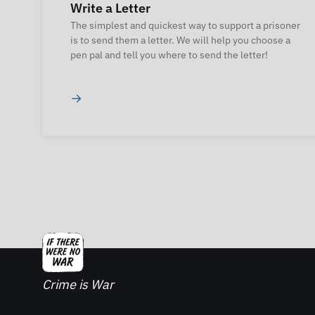
Write a Letter
The simplest and quickest way to support a prisoner
is to send them a letter. We will help you choose a
pen pal and tell you where to send the letter!
→
Crime is War