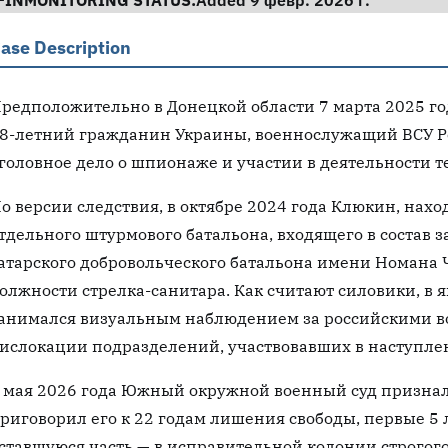
FINMONITORING STATUS:
Added 9 февр. 2026 г.
ase Description
редположительно в Донецкой области 7 марта 2025 го
8-летний гражданин Украины, военнослужащий ВСУ Р
головное дело о шпионаже и участии в деятельности 
о версии следствия, в октябре 2024 года Клюкин, нахо
тдельного штурмового батальона, входящего в состав 
атарского добровольческого батальона имени Номана
олжности стрелка-санитара. Как считают силовики, в 
анимался визуальным наблюдением за российскими во
ислокации подразделений, участвовавших в наступлен
 мая 2026 года Южный окружной военный суд призна
риговорил его к 22 годам лишения свободы, первые 5 л
ставшуюся часть — в исправительной колонии строгог