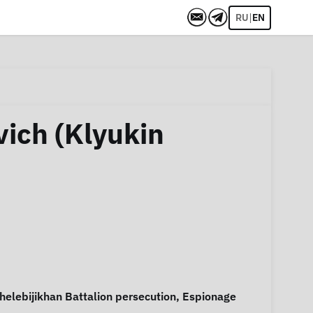
|
RU
EN
ich (Klyukin
helebijikhan Battalion persecution
,
Espionage