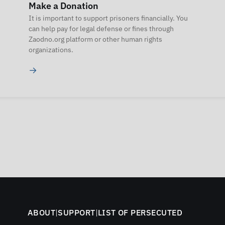
Make a Donation
It is important to support prisoners financially. You
can help pay for legal defense or fines through
Zaodno.org platform or other human rights
organizations.
→
ABOUT
|
SUPPORT
|
LIST OF PERSECUTED