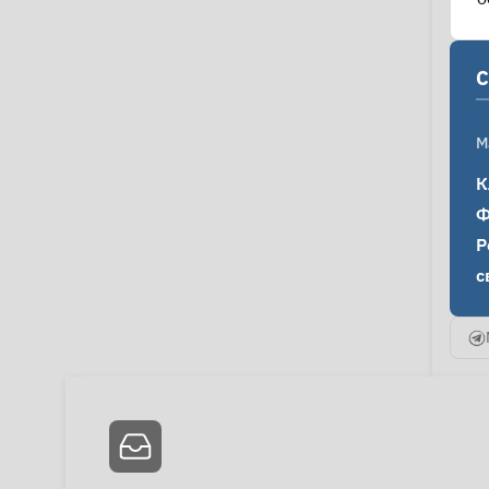
C
M
К
Ф
Р
с