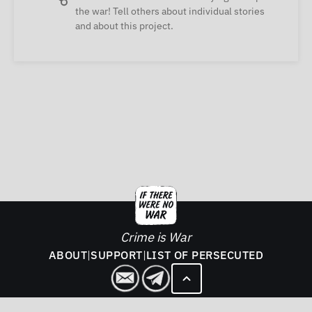
the war! Tell others about individual stories
and about this project.
Crime is War
ABOUT
|
SUPPORT
|
LIST OF PERSECUTED