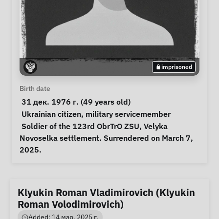
imprisoned
Personal Information
Birth date
 31 дек. 1976 г. (49 years old) 
Special circumstances
Ukrainian citizen
, 
military servicemember
Notes
 Soldier of the 123rd ObrTrO ZSU, Velyka 
Novoselka settlement. Surrendered on March 7, 
2025. 
Klyukin Roman Vladimirovich (Klyukin
Roman Volodimirovich)
Added: 14 мар. 2025 г.