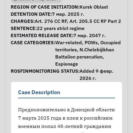
Case Information
REGION OF CASE INITIATION:
Kursk Oblast
DETENTION DATE:
7 мар. 2025 г.
CHARGES:
Art. 276 CC RF, Art. 205.5 CC RF Part 2
SENTENCE:
22 years strict regime
ESTIMATED RELEASE DATE:
7 мар. 2047 г.
CASE CATEGORIES:
War-related
,
POWs
,
Occupied
territories
,
N.Chelebijikhan
Battalion persecution
,
Espionage
ROSFINMONITORING STATUS:
Added 9 февр.
2026 г.
Case Description
Предположительно в Донецкой области
7 марта 2025 года в плен к российским
военным попал 48-летний гражданин