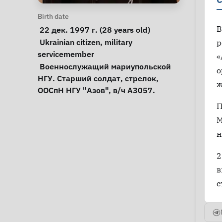
Personal Information
Birth date
В
 22 дек. 1997 г. (28 years old) 
Special circumstances
Ukrainian citizen
, 
military 
р
servicemember
«
Notes
 Военнослужащий мариупольской 
о
НГУ. Старший солдат, стрелок, 
ж
ООСпН НГУ "Азов", в/ч А3057. 
П
М
н
2
в
с