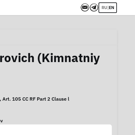
|
RU
EN
rovich (Kimnatniy
, Art. 105 CC RF Part 2 Clause l
v