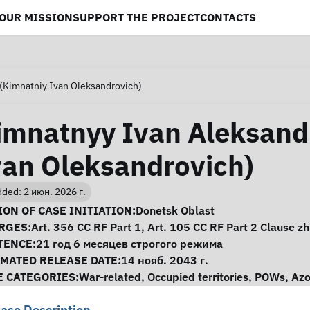
OUR MISSION
SUPPORT THE PROJECT
CONTACTS
(Kimnatniy Ivan Oleksandrovich)
imnatnyy Ivan Aleksand
van Oleksandrovich)
ded: 2 июн. 2026 г.
se Information
ON OF CASE INITIATION:
Donetsk Oblast
RGES:
Art. 356 CC RF Part 1, Art. 105 CC RF Part 2 Clause zh
TENCE:
21 год 6 месяцев строгого режима
IMATED RELEASE DATE:
14 нояб. 2043 г.
E CATEGORIES:
War-related
,
Occupied territories
,
POWs
,
Azo
ase Description