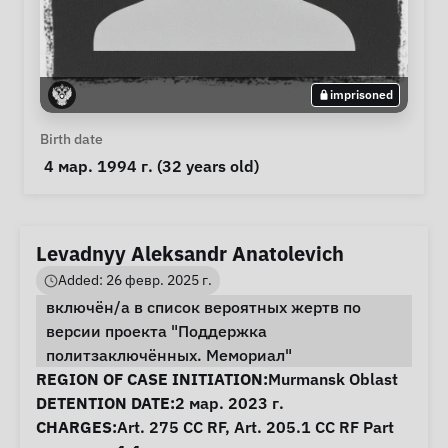
imprisoned
Personal Information
Birth date
 4 мар. 1994 г. (32 years old) 
Levadnyy Aleksandr Anatolevich
Added: 26 февр. 2025 г.
включён/а в список вероятных жертв по
версии проекта "Поддержка
политзаключённых. Мемориал"
Case Information
REGION OF CASE INITIATION:
Murmansk Oblast
DETENTION DATE:
2 мар. 2023 г.
CHARGES:
Art. 275 CC RF, Art. 205.1 CC RF Part