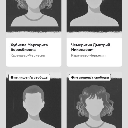
Камбиева Юлия
Примак Ольга Юрьевна
Сулима Дмитрий
Хубиева Маргарита
Чемеригин Дмитрий
Альбертовна
Викторович
Борисбиевна
Николаевич
Карачаево-Черкесия
Карачаево-Черкесия
Карачаево-Черкесия
Карачаево-Черкесия
Карачаево-Черкесия
лишен/а свободы
не лишен/а свободы
не лишен/а свободы