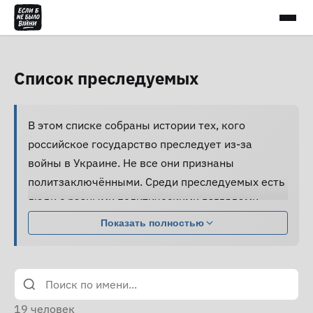
Список преследуемых
В этом списке собраны истории тех, кого
российское государство преследует из-за
войны в Украине. Не все они признаны
политзаключёнными. Среди преследуемых есть
люди с разными политическими взглядами,
совершившие разные поступки.
Показать полностью
Большинство из них подвергаются давлению,
жестокому обращению и пыткам, принуждаются
к признанию вины и не получают нормальной
юридической помощи, а правозащитники не
19
человек