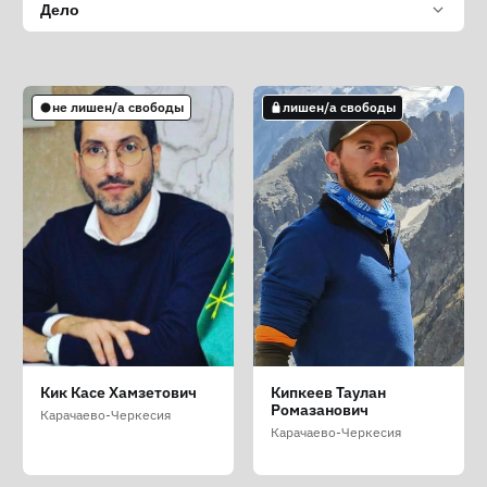
Дело
не лишен/а свободы
лишен/а свободы
Кик Касе Хамзетович
Кипкеев Таулан
Ромазанович
Карачаево-Черкесия
Карачаево-Черкесия