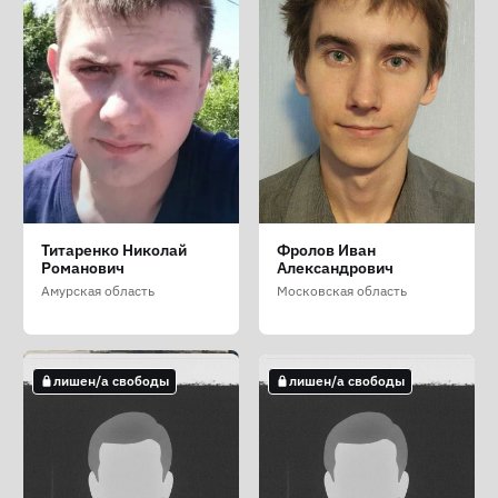
Кучь Егор Сергеевич
Олейник Никита
Роставецкий Сергей
Титаренко Николай
Фролов Иван
(Куч Єгор Сергійович)
Витальевич
Викторович
Романович
Александрович
Луганская область
Тюменская область
Краснодарский край
Амурская область
Московская область
лишен/а свободы
лишен/а свободы
лишен/а свободы
лишен/а свободы
лишен/а свободы