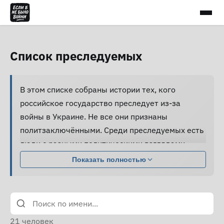
Список преследуемых
В этом списке собраны истории тех, кого
российское государство преследует из-за
войны в Украине. Не все они признаны
политзаключёнными. Среди преследуемых есть
люди с разными политическими взглядами,
совершившие разные поступки.
Показать полностью
Большинство из них подвергаются давлению,
жестокому обращению и пыткам, принуждаются
к признанию вины и не получают нормальной
юридической помощи, а правозащитники не
21
человек