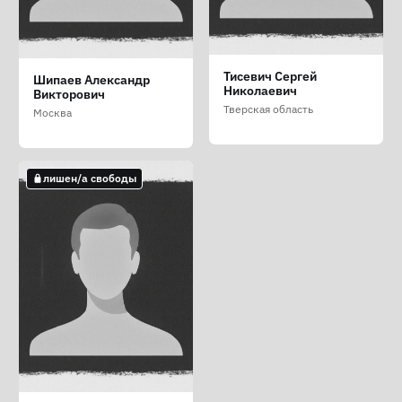
Кикар Рита Михайловна
Рудой Юрий
Тисевич Сергей
Шипаев Александр
Анатольевич
Николаевич
Москва
Викторович
Краснодарский край
Тверская область
Москва
лишен/а свободы