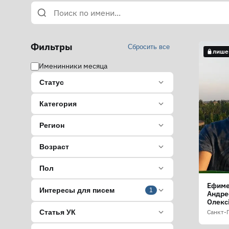
Фильтры
Сбросить все
лише
Именинники месяца
Статус
Категория
Регион
Возраст
Пол
Ефиме
Интересы для писем
1
Андре
Олекс
Санкт-
Статья УК