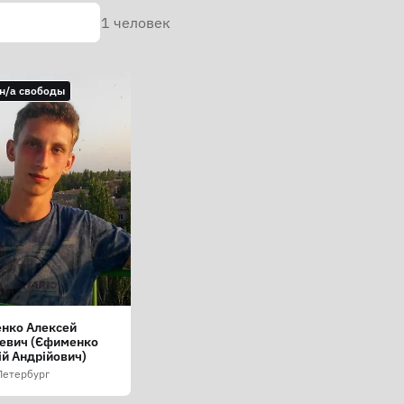
1
человек
н/а свободы
нко Алексей
евич (Єфименко
ій Андрійович)
Петербург