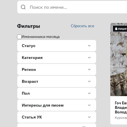
Фильтры
Сбросить все
лише
Именинники месяца
Статус
Категория
Регион
Возраст
Пол
Гоч Е
Интересы для писем
Влади
Волод
Статья УК
Курска