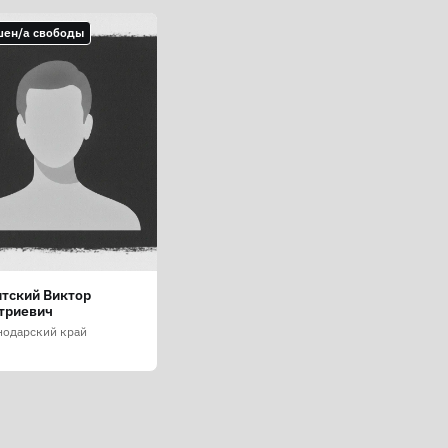
шен/а свободы
тский Виктор
триевич
нодарский край