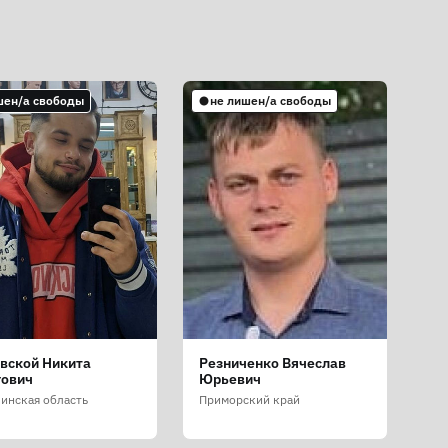
шен/а свободы
не лишен/а свободы
вской Никита
Резниченко Вячеслав
гович
Юрьевич
линская область
Приморский край