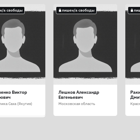
н/а свободы
лишен/а свободы
ли
н/а свободы
венко Виктор
Лешков Александр
Раки
енко Александр
ович
Евгеньевич
Дми
вич (Гладченко
андр Олегович)
ика Саха (Якутия)
Московская область
Крас
радская область