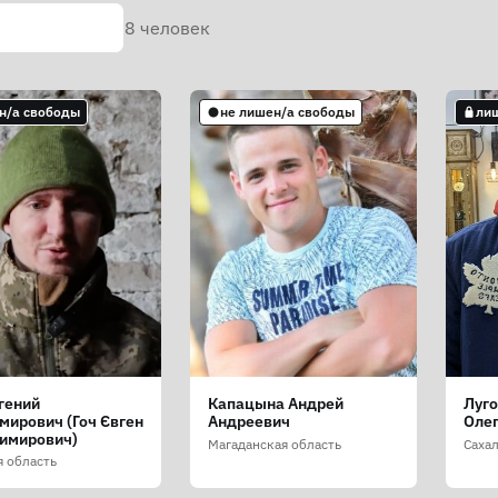
8
человек
н/а свободы
не лишен/а свободы
ли
вгений
Капацына Андрей
Луго
мирович (Гоч Євген
Андреевич
Оле
имирович)
Магаданская область
Саха
я область