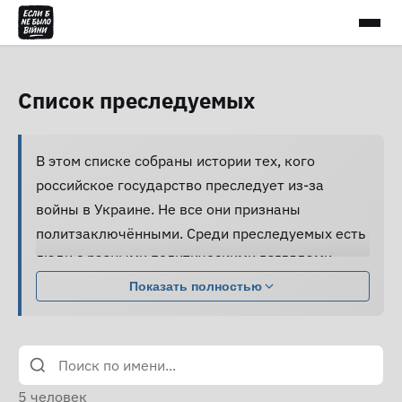
Список преследуемых
В этом списке собраны истории тех, кого
российское государство преследует из-за
войны в Украине. Не все они признаны
политзаключёнными. Среди преследуемых есть
люди с разными политическими взглядами,
совершившие разные поступки.
Показать полностью
Большинство из них подвергаются давлению,
жестокому обращению и пыткам, принуждаются
к признанию вины и не получают нормальной
юридической помощи, а правозащитники не
5
человек