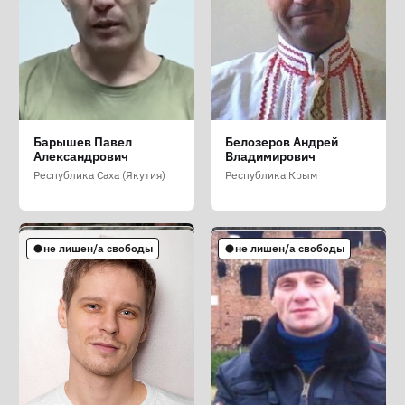
Александров
Арбузенко Алексей
Арсеев Анатолий
Барышев Павел
Белозеров Андрей
Владислав Денисович
Валериевич
Николаевич
Александрович
Владимирович
Забайкальский край
Самарская область
Архангельская область
Республика Саха (Якутия)
Республика Крым
не лишен/а свободы
не лишен/а свободы
не лишен/а свободы
не лишен/а свободы
не лишен/а свободы