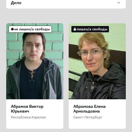
Дело
не лишен/а свободы
лишен/а свободы
Абрамов Виктор
Абрамова Елена
Юрьевич
Арнольдовна
Республика Карелия
Санкт-Петербург