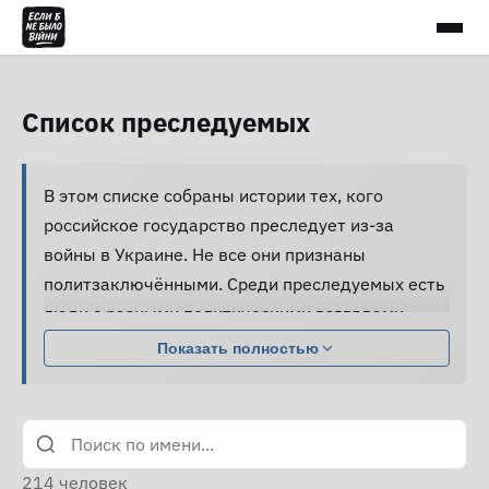
Список преследуемых
В этом списке собраны истории тех, кого
российское государство преследует из-за
войны в Украине. Не все они признаны
политзаключёнными. Среди преследуемых есть
люди с разными политическими взглядами,
совершившие разные поступки.
Показать полностью
Большинство из них подвергаются давлению,
жестокому обращению и пыткам, принуждаются
к признанию вины и не получают нормальной
юридической помощи, а правозащитники не
214
человек