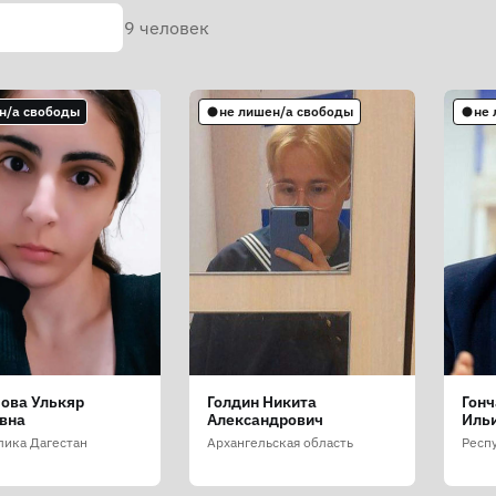
9
человек
н/а свободы
не лишен/а свободы
не
ова Улькяр
Голдин Никита
Гонч
вна
Александрович
Иль
лика Дагестан
Архангельская область
Респ