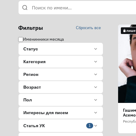
Фильтры
Сбросить все
лише
Именинники месяца
Статус
Категория
Регион
Возраст
Пол
Гашим
Интересы для писем
Асемо
Респуб
Статья УК
1