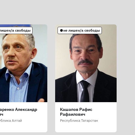
 лишен/а свободы
не лишен/а свободы
аренко Александр
Кашапов Рафис
ич
Рафаилович
ублика Алтай
Республика Татарстан