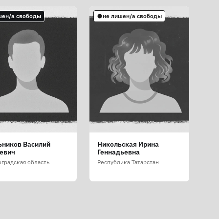
шен/а свободы
не лишен/а свободы
ьников Василий
Никольская Ирина
евич
Геннадьевна
оградская область
Республика Татарстан