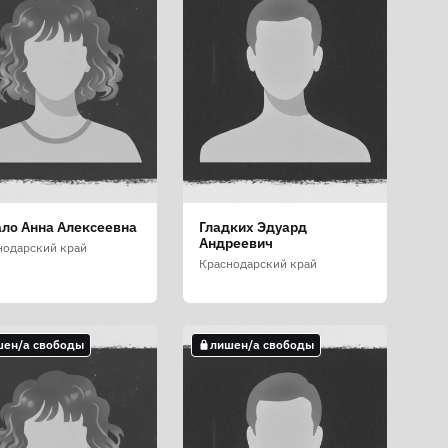
ло Анна Алексеевна
Гладких Эдуард
Андреевич
нодарский край
Краснодарский край
шен/а свободы
лишен/а свободы