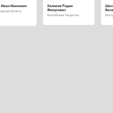
 Иван Иванович
Халиков Радик
Шаг
в Илья Сергеевич
Филусович
Вас
одская область
ская область
Республика Татарстан
Респ