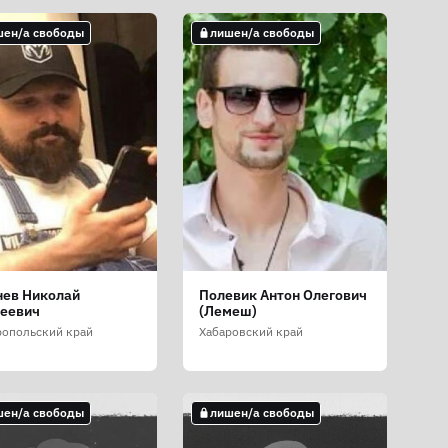
шен/а свободы
лишен/а свободы
нев Николай
Полевик Антон Олегович
геевич
(Лемеш)
ропольский край
Хабаровский край
шен/а свободы
лишен/а свободы