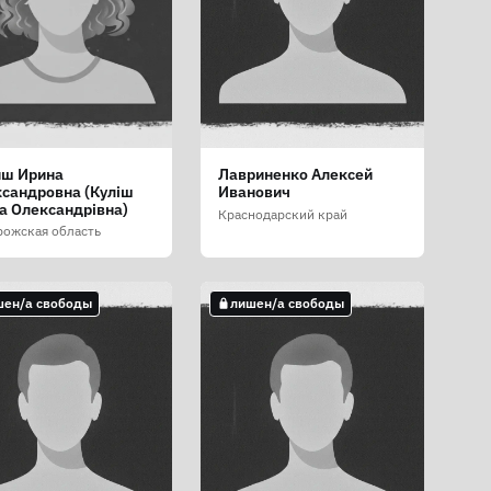
иш Ирина
Лавриненко Алексей
сандровна (Куліш
Иванович
а Олександрівна)
Краснодарский край
рожская область
шен/а свободы
лишен/а свободы