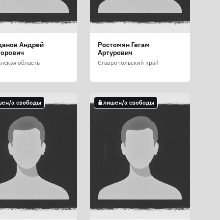
данов Андрей
Ростомян Гегам
торович
Артурович
анская область
Ставропольский край
шен/а свободы
лишен/а свободы