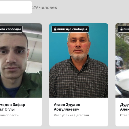
29
человек
н/а свободы
лишен/а свободы
ли
медов Зафар
Атаев Эдуард
Дуд
ат Оглы
Абдуллаевич
Але
кая область
Республика Дагестан
Став