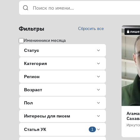
Фильтры
Сбросить все
лише
Именинники месяца
Статус
Категория
Регион
Возраст
Пол
Агама
Интересы для писем
Сахав
Иркутс
Статья УК
1