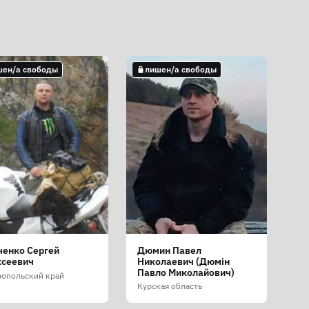
шен/а свободы
лишен/а свободы
ченко Сергей
Дюмин Павел
ксеевич
Николаевич (Дюмін
Павло Миколайович)
ропольский край
Курская область