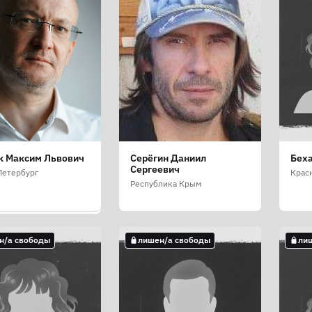
к Максим Львович
Серёгин Даниил
Беха
в Максим
Сергеевич
евич
Петербург
Крас
Республика Крым
ская область
н/а свободы
лишен/а свободы
ли
н/а свободы