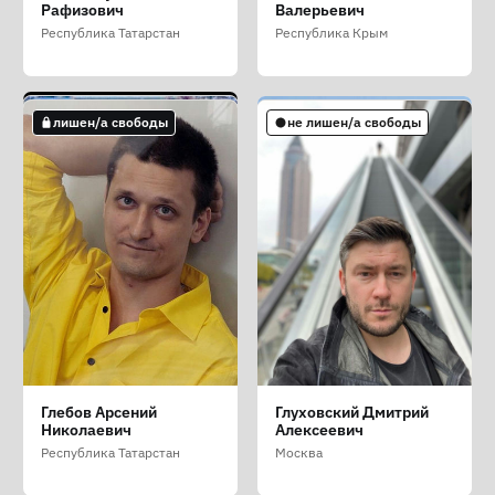
Витальевна
Мирзоалиевич
Юрьевич
Рафизович
Валерьевич
Ставропольский край
Москва
Москва
Республика Татарстан
Республика Крым
не лишен/а свободы
не лишен/а свободы
не лишен/а свободы
лишен/а свободы
не лишен/а свободы
Галлямов Аббас
Гармажапова
Ген Ирина Юрьевна
Глебов Арсений
Глуховский Дмитрий
Радикович
Александра Цыреновна
Николаевич
Алексеевич
Пензенская область
Москва
Республика Бурятия
Республика Татарстан
Москва