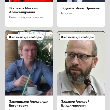
Джамалов Полат
Елсуфьев Александр
Елфимова Юлия
Жариков Михаил
Жданов Иван Юрьевич
Онерович
Михайлович
Фёдоровна
Александрович
Москва
Москва
Санкт-Петербург
Санкт-Петербург
Нижегородская область
лишен/а свободы
не лишен/а свободы
не лишен/а свободы
не лишен/а свободы
не лишен/а свободы
Елыманов Олег
Жуков Евгений
Завьялов Владимир
Закондраев Александр
Захаров Алексей
Алексеевич
Алексеевич
Валерьевич
Евгеньевич
Владимирович
Москва
Курганская область
Смоленская область