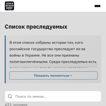
Список преследуемых
В этом списке собраны истории тех, кого
российское государство преследует из-за
войны в Украине. Не все они признаны
политзаключёнными. Среди преследуемых есть
люди с разными политическими взглядами,
совершившие разные поступки.
Показать полностью
Большинство из них подвергаются давлению,
жестокому обращению и пыткам, принуждаются
к признанию вины и не получают нормальной
юридической помощи, а правозащитники не
421
человек