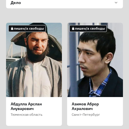
Дело
лишен/а свободы
лишен/а свободы
Абдулла Арслан
Азимов Аброр
Ануварович
Ахралович
Тюменская область
Санкт-Петербург