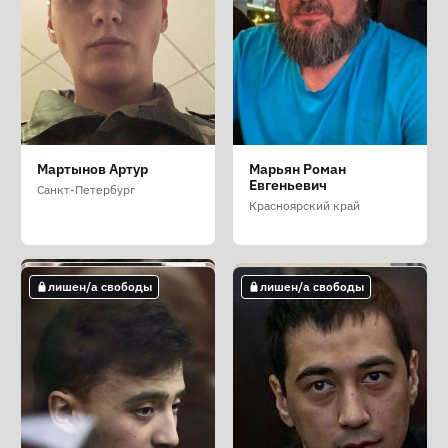
Лямин Дмитрий
Мамедов Денис
Мамедова Мария
Мартынов Артур
Марьян Роман
Александрович
Андреевич
Александровна
Евгеньевич
Санкт-Петербург
Ивановская область
Москва
Москва
Красноярский край
лишен/а свободы
лишен/а свободы
лишен/а свободы
лишен/а свободы
лишен/а свободы