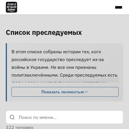
Список преследуемых
В этом списке собраны истории тех, кого
российское государство преследует из-за
войны в Украине. Не все они признаны
политзаключёнными. Среди преследуемых есть
люди с разными политическими взглядами,
совершившие разные поступки.
Показать полностью
Большинство из них подвергаются давлению,
жестокому обращению и пыткам, принуждаются
к признанию вины и не получают нормальной
юридической помощи, а правозащитники не
322
человек