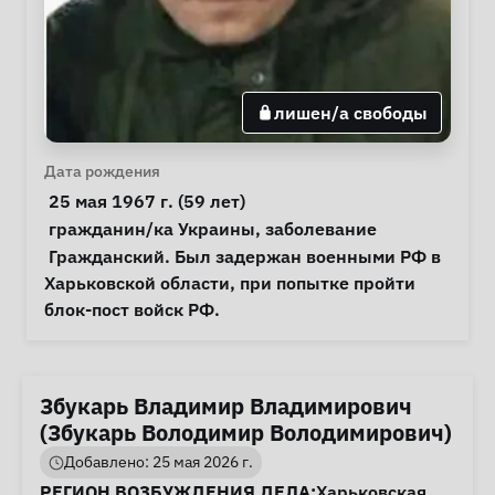
лишен/а свободы
Личная информация
Дата рождения
 25 мая 1967 г. (59 лет) 
Особые обстоятельства
гражданин/ка Украины
, 
заболевание
Примечания
 Гражданский. Был задержан военными РФ в 
Харьковской области, при попытке пройти 
блок-пост войск РФ. 
Збукарь Владимир Владимирович
(Збукарь Володимир Володимирович)
Добавлено: 25 мая 2026 г.
Информация о деле
РЕГИОН ВОЗБУЖДЕНИЯ ДЕЛА:
Харьковская