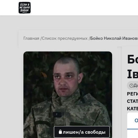
Главная
Список преследуемых
Бойко Николай Иванов
Б
І
До
И
РЕГ
СТА
КАТ
О
лишен/а свободы