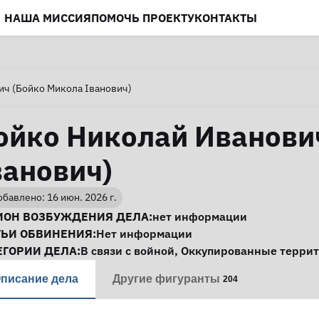
НАША МИССИЯ
ПОМОЧЬ ПРОЕКТУ
КОНТАКТЫ
ич (Бойко Микола Іванович)
ойко Николай Иванови
ванович)
бавлено: 16 июн. 2026 г.
нформация о деле
ИОН ВОЗБУЖДЕНИЯ ДЕЛА:
нет информации
ТЬИ ОБВИНЕНИЯ:
Нет информации
ЕГОРИИ ДЕЛА:
В связи с войной
,
Оккупированные терри
писание дела
Другие фигуранты
204