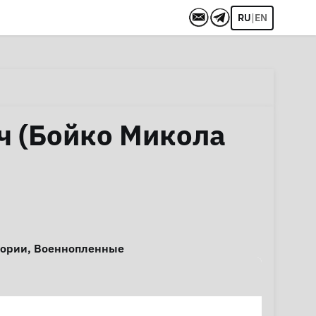
|
RU
EN
ч (Бойко Микола
тории
,
Военнопленные