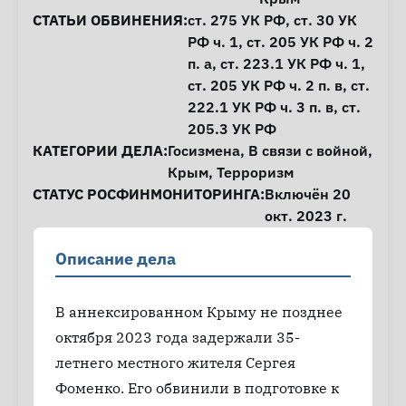
СТАТЬИ ОБВИНЕНИЯ:
ст. 275
УК РФ,
ст. 30
УК
РФ ч. 1,
ст. 205
УК РФ ч. 2
п. а,
ст. 223.1
УК РФ ч. 1,
ст. 205
УК РФ ч. 2 п. в,
ст.
222.1
УК РФ ч. 3 п. в,
ст.
205.3
УК РФ
КАТЕГОРИИ ДЕЛА:
Госизмена
,
В связи с войной
,
Крым
,
Терроризм
СТАТУС РОСФИНМОНИТОРИНГА:
Включён 20
окт. 2023 г.
Описание дела
В аннексированном Крыму не позднее
октября 2023 года задержали 35-
летнего местного жителя Сергея
Фоменко. Его обвинили в подготовке к