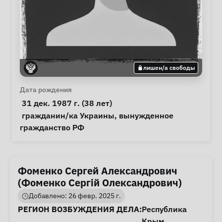
лишен/а свободы
Личная информация
Дата рождения
 31 дек. 1987 г. (38 лет) 
Особые обстоятельства
гражданин/ка Украины
, 
вынужденное 
гражданство РФ
Фоменко Сергей Александрович
(Фоменко Сергій Олександрович)
Добавлено: 26 февр. 2025 г.
Информация о деле
РЕГИОН ВОЗБУЖДЕНИЯ ДЕЛА:
Республика
Крым