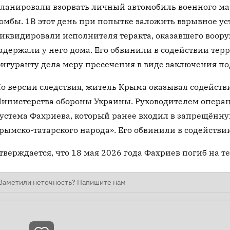
ланировали взорвать личный автомобиль военного ма
омбы. 1В этот день при попытке заложить взрывное у
иквидировали исполнителя теракта, оказавшего воор
адержали у него дома. Его обвинили в содействии тер
игуранту дела меру пресечения в виде заключения по
о версии следствия, житель Крыма оказывал содейст
инистерства обороны Украины. Руководителем операц
устема Фахриева, который ранее входил в запрещённ
рымско-татарского народа». Его обвинили в содействи
тверждается, что 18 мая 2026 года Фахриев погиб на 
Заметили неточность? Напишите нам