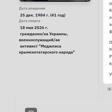
п
Личная информация
Дата рождения
б
 25 дек. 1984 г. (41 год) 
л
Дата смерти
з
 18 мая 2026 г. 
ф
Особые обстоятельства
гражданин/ка Украины
, 
военнослужащий/ая
П
Примечания
 активист "Меджлиса 
М
крымскотатарского народа" 
Р
к
У