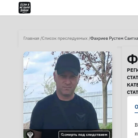
Главная
Список преследуемых
Фахриев Рустем Саитх
Ф
И
РЕГ
СТА
КАТ
СТА
О
В
п
смерть под следствием