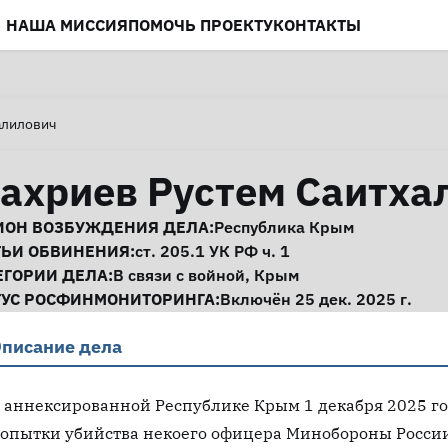
НАША МИССИЯ
ПОМОЧЬ ПРОЕКТУ
КОНТАКТЫ
алилович
ахриев Рустем Саитха
нформация о деле
ИОН ВОЗБУЖДЕНИЯ ДЕЛА:
Республика Крым
ТЬИ ОБВИНЕНИЯ:
ст. 205.1
УК РФ ч. 1
ЕГОРИИ ДЕЛА:
В связи с войной
,
Крым
ТУС РОСФИНМОНИТОРИНГА:
Включён 25 дек. 2025 г.
писание дела
 аннексированной Республике Крым 1 декабря 2025 г
опытки убийства некоего офицера Минобороны Росси