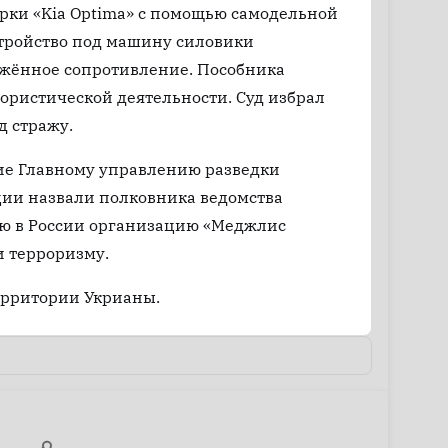
рки «Kia Optima» с помощью самодельной
стройство под машину силовики
ужённое сопротивление. Пособника
рористической деятельности. Суд избрал
д стражу.
вие Главному управлению разведки
ии назвали полковника ведомства
ую в России организацию «Меджлис
и терроризму.
территории Укрианы.