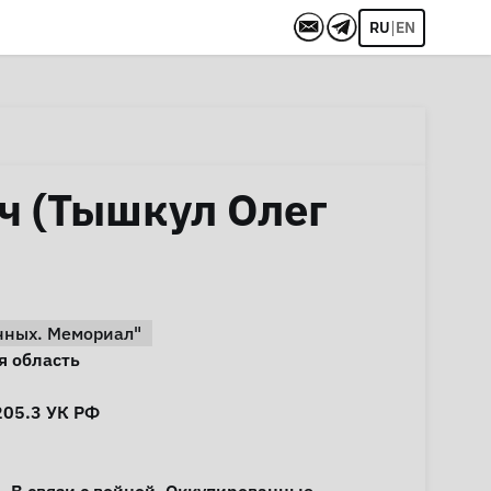
|
RU
EN
ч (Тышкул Олег
нных. Мемориал"
я область
205.3
УК РФ