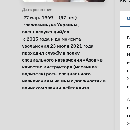
КАТ
Личная информация
Дата рождения
 27 мар. 1969 г. (57 лет) 
О
Особые обстоятельства
гражданин/ка Украины
, 
военнослужащий/ая
В
Примечания
 с 2015 года и до момента 
увольнения 23 июля 2021 года 
п
проходил службу в полку 
м
специального назначения «Азов» в 
к
качестве инструктора (механика-
п
водителя) роты специального 
2
назначения и на иных должностях в 
и
воинском звании лейтенанта 
А
в
г
Ж