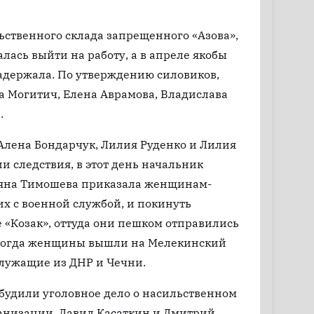
ственного склада запрещенного «Азова»,
лась выйти на работу, а в апреле якобы
задержала. По утверждению силовиков,
а Могитич, Елена Аврамова, Владислава
.
Алена Бондарчук, Лилия Руденко и Лилия
и следствия, в этот день начальник
ьяна Тимошева приказала женщинам-
х с военной службой, и покинуть
 «Козак», оттуда они пешком отправились
. Когда женщины вышли на Мелекинский
служащие из ДНР и Чечни.
удили уголовное дело о насильственном
ганизации. Давид Касаткин и Дмитрий