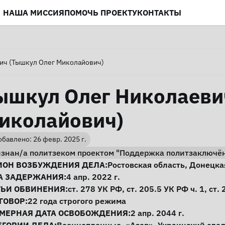
НАША МИССИЯ
ПОМОЧЬ ПРОЕКТУ
КОНТАКТЫ
ич (Тышкул Олег Миколайович)
ышкул Олег Николаеви
иколайович)
бавлено: 26 февр. 2025 г.
изнан/а политзеком проектом "Поддержка политзаключё
нформация о деле
ИОН ВОЗБУЖДЕНИЯ ДЕЛА:
Ростовская область
,
Донецка
А ЗАДЕРЖАНИЯ:
4 апр. 2022 г.
ТЬИ ОБВИНЕНИЯ:
ст. 278
УК РФ,
ст. 205.5
УК РФ ч. 1,
ст. 
ГОВОР:
22 года строгого режима
МЕРНАЯ ДАТА ОСВОБОЖДЕНИЯ:
2 апр. 2044 г.