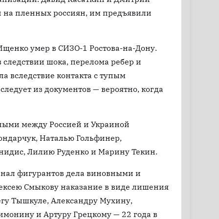
 на пленных россиян, им предъявили
 Ищенко умер в СИЗО-1 Ростова-на-Дону.
 следствии шока, перелома ребер и
ла вследствие контакта с тупым
следует из документов — вероятно, когда
нными между Россией и Украиной
ондарчук, Наталью Гольфинер,
нидис, Лилию Руденко и Марину Текин.
знал фигурантов дела виновными и
ексею Смыкову наказание в виде лишения
легу Тышкуле, Александру Мухину,
монину и Артуру Грецкому — 22 года в