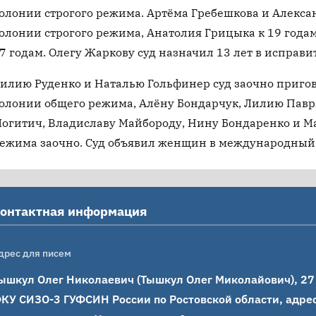
олонии строгого режима. Артёма Гребешкова и Алексан
олонии строгого режима, Анатолия Грицыка к 19 годам
7 годам. Олегу Жаркову суд назначил 13 лет в исправ
илию Руденко и Наталью Гольфинер суд заочно пригов
олонии общего режима, Алёну Бондарчук, Лилию Павр
огитич, Владиславу Майбороду, Нину Бондаренко и Ма
ежима заочно. Суд объявил женщин в международный 
онтактная информация
дрес для писем
ышкул Олег Николаевич (Тышкул Олег Миколайович), 27 м
КУ СИЗО-3 ГУФСИН России по Ростовской области, адрес: 