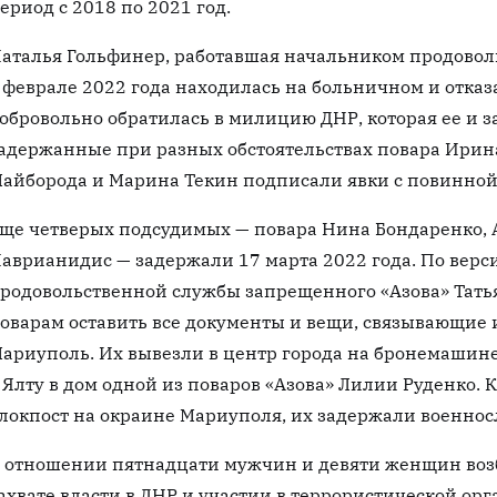
ериод с 2018 по 2021 год.
аталья Гольфинер, работавшая начальником продоволь
 феврале 2022 года находилась на больничном и отказа
обровольно обратилась в милицию ДНР, которая ее и 
адержанные при разных обстоятельствах повара Ирин
айборода и Марина Текин подписали явки с повинной
ще четверых подсудимых — повара Нина Бондаренко, 
аврианидис — задержали 17 марта 2022 года. По верси
родовольственной службы запрещенного «Азова» Тат
оварам оставить все документы и вещи, связывающие и
ариуполь. Их вывезли в центр города на бронемашине
 Ялту в дом одной из поваров «Азова» Лилии Руденко
локпост на окраине Мариуполя, их задержали военно
 отношении пятнадцати мужчин и девяти женщин возб
ахвате власти в ДНР и участии в террористической ор