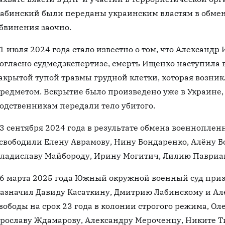
абинский были переданы украинским властям в обмен
бвинения заочно.
1 июля 2024 года стало известно о том, что Александр
огласно судмедэкспертизе, смерть Ищенко наступила в
акрытой тупой травмы грудной клетки, которая возник
редметом. Вскрытие было произведено уже в Украине, 
одственникам передали тело убитого.
3 сентября 2024 года в результате обмена военнопле
свободили Елену Аврамову, Нину Бондаренко, Алёну Б
ладиславу Майбороду, Ирину Могитич, Лилию Павриа
6 марта 2025 года Южный окружной военный суд при
азначил Давиду Касаткину, Дмитрию Лабинскому и Ал
вободы на срок 23 года в колонии строгого режима, О
рославу Ждамарову, Александру Мероченцу, Никите Ти