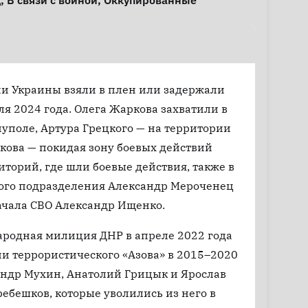
д
,
В связи с войной
,
Оккупированные
 Украины взяли в плен или задержали
я 2024 года. Олега Жаркова захватили в
иуполе, Артура Грецкого — на территории
ыкова — покидая зону боевых действий
торий, где шли боевые действия, также в
ого подразделения Александр Мероченец
ачала СВО Александр Ищенко.
ародная милиция ДНР в апреле 2022 года
ии террористического «Азова» в 2015–2020
андр Мухин, Анатолий Грицык и Ярослав
ебешков, которые уволились из него в