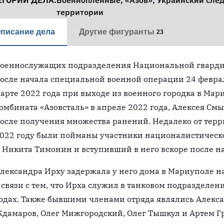
ЕГОРИИ ДЕЛА:
Военнопленные
,
«Азов»
,
Украинский сле
территории
писание дела
Другие фигуранты
23
оеннослужащих подразделения Национальной гвардии
осле начала специальной военной операции 24 феврал
арте 2022 года при выходе из военного городка в Мар
омбината «Азовсталь» в апреле 2022 года, Алексея См
осле получения множества ранений. Недалеко от терри
022 году были пойманы участники националистическ
 Никита Тимонин и вступивший в него вскоре после н
лександра Ирху задержала у него дома в Мариуполе н
 связи с тем, что Ирха служил в танковом подразделен
одах. Также бывшими членами отряда являлись Алекс
дамаров, Олег Мижгородский, Олег Тышкул и Артем Гр