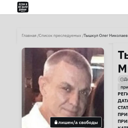
Главная
Список преследуемых
Тышкул Олег Николаев
Т
М
До
пр
И
РЕГ
ДАТ
СТА
ПРИ
ПРИ
лишен/а свободы