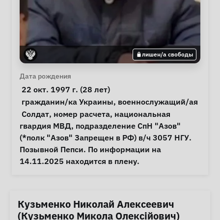
лишен/а свободы
Личная информация
Дата рождения
 22 окт. 1997 г. (28 лет) 
Особые обстоятельства
гражданин/ка Украины
, 
военнослужащий/ая
Примечания
 Солдат, номер расчета, национальная 
гвардия МВД, подразделение СпН "Азов" 
(*полк "Азов" Запрещен в РФ) в/ч 3057 НГУ. 
Позывной Пепси. По информации на 
14.11.2025 находится в плену. 
Кузьменко Николай Алексеевич
(Кузьменко Микола Олексійович)