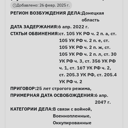
Добавлено: 26 февр. 2025 г.
Информация о деле
РЕГИОН ВОЗБУЖДЕНИЯ ДЕЛА:
Донецкая
область
ДАТА ЗАДЕРЖАНИЯ:
6 апр. 2022 г.
СТАТЬИ ОБВИНЕНИЯ:
ст. 105
УК РФ ч. 2 п. а,
ст.
105
УК РФ ч. 2 п. е,
ст.
105
УК РФ ч. 2 п. ж,
ст.
105
УК РФ ч. 2 п. л,
ст. 30
УК РФ ч. 3,
ст. 356
УК РФ
ч. 1,
ст. 167
УК РФ ч. 2,
ст. 205.3
УК РФ,
ст. 205.4
УК РФ ч. 2
ПРИГОВОР:
25 лет строгого режима,
ПРИМЕРНАЯ ДАТА ОСВОБОЖДЕНИЯ:
6 апр.
2047 г.
КАТЕГОРИИ ДЕЛА:
В связи с войной
,
Военнопленные
,
Оккупированные