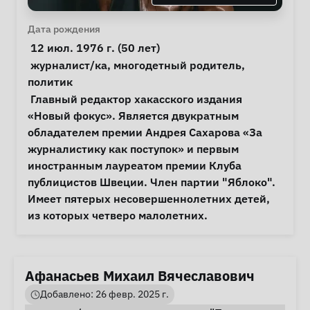
Личная информация
Дата рождения
 12 июл. 1976 г. (50 лет) 
Особые обстоятельства
журналист/ка
, 
многодетный родитель
, 
политик
Примечания
 Главный редактор хакасского издания 
«Новый фокус». Является двукратным 
обладателем премии Андрея Сахарова «За 
журналистику как поступок» и первым 
иностранным лауреатом премии Клуба 
публицистов Швеции. Член партии "Яблоко". 
Имеет пятерых несовершеннолетних детей, 
из которых четверо малолетних. 
Афанасьев Михаил Вячеславович
Добавлено: 26 февр. 2025 г.