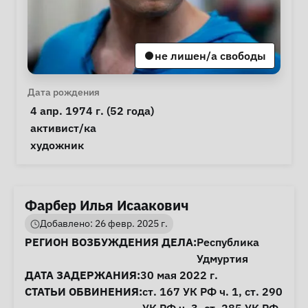
не лишен/а свободы
Личная информация
Дата рождения
 4 апр. 1974 г. (52 года) 
Особые обстоятельства
активист/ка
Примечания
 художник 
Фарбер Илья Исаакович
Добавлено: 26 февр. 2025 г.
Информация о деле
РЕГИОН ВОЗБУЖДЕНИЯ ДЕЛА:
Республика
Удмуртия
ДАТА ЗАДЕРЖАНИЯ:
30 мая 2022 г.
СТАТЬИ ОБВИНЕНИЯ:
ст. 167
УК РФ ч. 1,
ст. 290