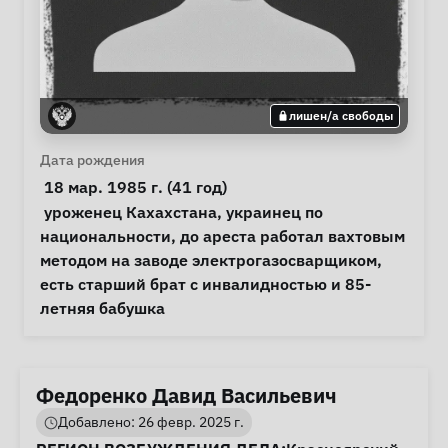
лишен/а свободы
Личная информация
Дата рождения
 18 мар. 1985 г. (41 год) 
Примечания
 уроженец Кахахстана, украинец по 
национальности, до ареста работал вахтовым 
методом на заводе электрогазосварщиком, 
есть старший брат с инвалидностью и 85-
летняя бабушка 
Федоренко Давид Васильевич
Добавлено: 26 февр. 2025 г.