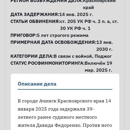
Информация о деле
РЕГИОН ВОЗБУЖДЕНИЯ ДЕЛА:
Красноярский
край
ДАТА ЗАДЕРЖАНИЯ:
14 янв. 2025 г.
СТАТЬИ ОБВИНЕНИЯ:
ст. 205
УК РФ ч. 2 п. а,
ст.
30
УК РФ ч. 1
ПРИГОВОР:
5 лет строгого режима
ПРИМЕРНАЯ ДАТА ОСВОБОЖДЕНИЯ:
13 янв.
2030 г.
КАТЕГОРИИ ДЕЛА:
В связи с войной
,
Поджог
СТАТУС РОСФИНМОНИТОРИНГА:
Включён 19
мар. 2025 г.
Описание дела
В городе Ачинск Красноярского края 14
января 2025 года задержали 39-
летнего ранее судимого местного
жителя Давида Федоренко. Против него