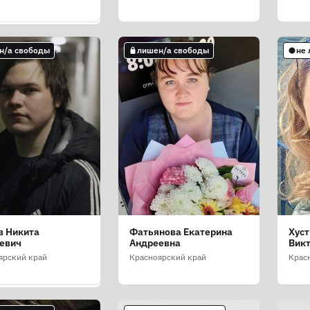
н/а свободы
лишен/а свободы
не
н/а свободы
в Никита
Фатьянова Екатерина
Хуст
гешев Владислав
евич
Андреевна
Вик
дьевич
ярский край
Красноярский край
Крас
ярский край