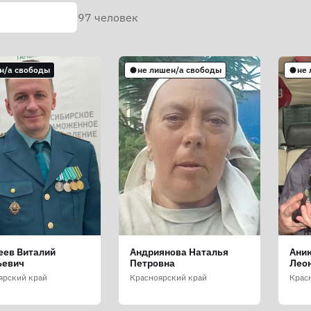
97
человек
н/а свободы
не лишен/а свободы
не
еев Виталий
Андриянова Наталья
Ани
ьевич
Петровна
Лео
ярский край
Красноярский край
Крас