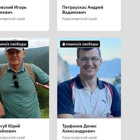
вский Игорь
Петраускас Андрей
геевич
Вадимович
ноярский край
Красноярский край
шен/а свободы
лишен/а свободы
огуб Юрий
Труфанов Денис
айлович
Александрович
ноярский край
Красноярский край