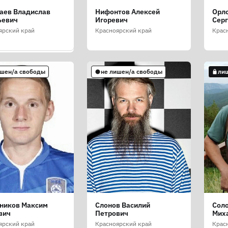
аев Владислав
Нифонтов Алексей
Орло
н Роман
ьевич
Игоревич
Сер
ьевич
ярский край
Красноярский край
Крас
ярский край
ишен/а свободы
не лишен/а свободы
ли
ишен/а свободы
ников Максим
Слонов Василий
Сол
як Наталия
вич
Петрович
Мих
ловна
ярский край
Красноярский край
Крас
ярский край