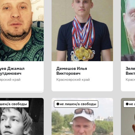
уев Джамал
Демешов Илья
Зел
ов Александр
утдинович
Викторович
Вик
андрович
ярский край
Красноярский край
Крас
ярский край
ишен/а свободы
не лишен/а свободы
не
н/а свободы