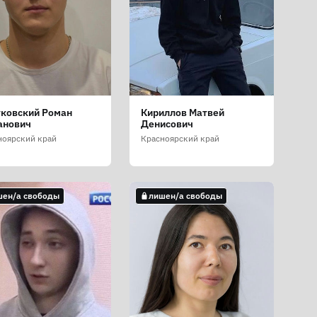
тковский Роман
Кириллов Матвей
анович
Денисович
ноярский край
Красноярский край
шен/а свободы
лишен/а свободы