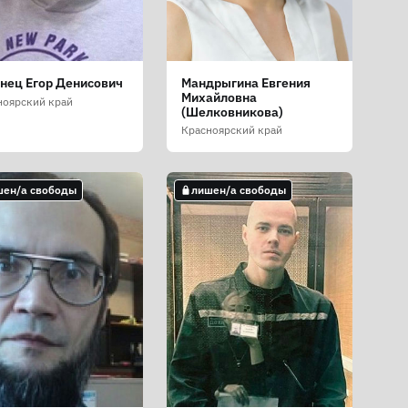
нец Егор Денисович
Мандрыгина Евгения
Михайловна
ноярский край
(Шелковникова)
Красноярский край
шен/а свободы
лишен/а свободы