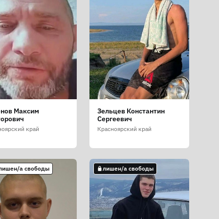
енов Максим
Зельцев Константин
торович
Сергеевич
ноярский край
Красноярский край
 лишен/а свободы
лишен/а свободы