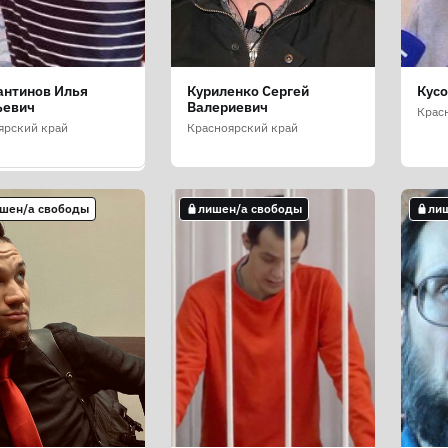
антинов Илья
Куриленко Сергей
Кусо
ёв Дмитрий
ьевич
Валериевич
ьевич
Крас
ярский край
Красноярский край
ярский край
ишен/а свободы
лишен/а свободы
ли
н/а свободы