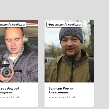
 лишен/а свободы
не лишен/а свободы
кьев Андрей
Балясин Роман
нидович
Алексеевич
ноярский край
Красноярский край