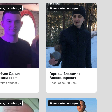
шен/а свободы
лишен/а свободы
обуев Данил
Гармаш Владимир
ксандрович
Александрович
тская область
Красноярский край
шен/а свободы
лишен/а свободы