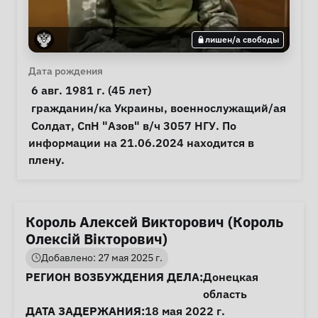
лишен/а свободы
Личная информация
Дата рождения
 6 авг. 1981 г. (45 лет) 
Особые обстоятельства
гражданин/ка Украины
, 
военнослужащий/ая
Примечания
 Солдат, СпН "Азов" в/ч 3057 НГУ. По 
информации на 21.06.2024 находится в 
плену. 
Король Алексей Викторович (Король
Олексій Вікторович)
Добавлено: 27 мая 2025 г.
Информация о деле
РЕГИОН ВОЗБУЖДЕНИЯ ДЕЛА:
Донецкая
область
ДАТА ЗАДЕРЖАНИЯ:
18 мая 2022 г.