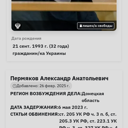
лишен/а свободы
Личная информация
Дата рождения
 21 сент. 1993 г. (32 года) 
Особые обстоятельства
гражданин/ка Украины
Пермяков Александр Анатольевич
Добавлено: 26 февр. 2025 г.
Информация о деле
РЕГИОН ВОЗБУЖДЕНИЯ ДЕЛА:
Донецкая
область
ДАТА ЗАДЕРЖАНИЯ:
6 мая 2023 г.
СТАТЬИ ОБВИНЕНИЯ:
ст. 205
УК РФ ч. 3 п. б,
ст.
205.3
УК РФ,
ст. 223.1
УК
РФ ч. 3,
ст. 327
УК РФ ч. 4