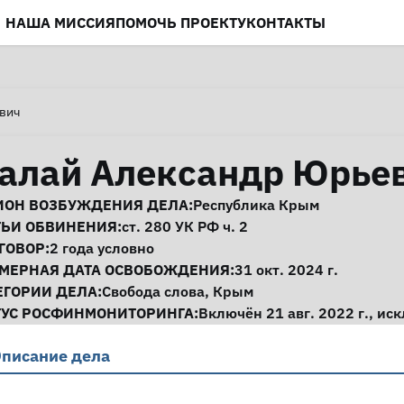
НАША МИССИЯ
ПОМОЧЬ ПРОЕКТУ
КОНТАКТЫ
вич
алай Александр Юрье
нформация о деле
ИОН ВОЗБУЖДЕНИЯ ДЕЛА:
Республика Крым
ТЬИ ОБВИНЕНИЯ:
ст. 280
УК РФ ч. 2
ГОВОР:
2 года условно
МЕРНАЯ ДАТА ОСВОБОЖДЕНИЯ:
31 окт. 2024 г.
ЕГОРИИ ДЕЛА:
Свобода слова
,
Крым
ТУС РОСФИНМОНИТОРИНГА:
Включён 21 авг. 2022 г., ис
писание дела