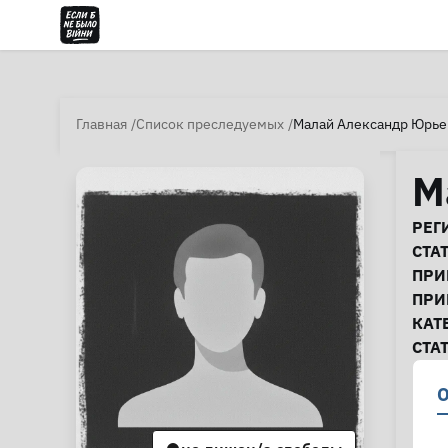
Главная
Список преследуемых
Малай Александр Юрье
М
И
РЕГ
СТА
ПРИ
ПРИ
КАТ
СТА
О