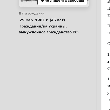
не лишен/а свободы
В
П
Личная информация
Дата рождения
э
 29 мар. 1981 г. (45 лет) 
Особые обстоятельства
П
гражданин/ка Украины
, 
вынужденное гражданство РФ
н
С
1
в
с
1
м
у
г